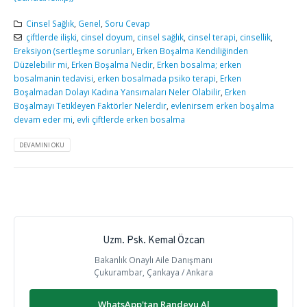
Cinsel Sağlık
,
Genel
,
Soru Cevap
çiftlerde ilişki
,
cinsel doyum
,
cinsel sağlık
,
cinsel terapi
,
cinsellik
,
Ereksiyon (sertleşme sorunları
,
Erken Boşalma Kendiliğinden
Düzelebilir mi
,
Erken Boşalma Nedir
,
Erken bosalma; erken
bosalmanin tedavisi
,
erken bosalmada psiko terapi
,
Erken
Boşalmadan Dolayı Kadına Yansımaları Neler Olabilir
,
Erken
Boşalmayı Tetikleyen Faktörler Nelerdir
,
evlenirsem erken boşalma
devam eder mi
,
evli çiftlerde erken bosalma
DEVAMINI OKU
Uzm. Psk. Kemal Özcan
Bakanlık Onaylı Aile Danışmanı
Çukurambar, Çankaya / Ankara
WhatsApp'tan Randevu Al