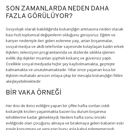
SON ZAMANLARDA NEDEN DAHA
FAZLA GÖRÜLÜYOR?
Sosyolojik olarak bakıldığında kıskançlığın artmasına neden olacak
bazı hızlı toplumsal değişimlerin olduğunu görüyoruz. Eğitim ve
kariyer nedeniyle ileri giden evlenme yaşı, artan boşanmalar,
sosyal medya ve akıllı telefonlar sayesinde kolaylaşan kadın erkek
ilişkileri, televizyon programlarında ve dizilerde sıklıkla işlenen
evlilik dışı ilişkiler insanları şüpheli kıskanç ve güvensiz yaptı.
Özellikle sosyal medyada hiçbir şey kaybolmamakta, geçmişte
kalmamakta ve unutulmamaktadır. Yıllar önce yaşanan kısa bir
ilişkinin muhatabı ansızın ortaya çıkıp bir mesajla kıskançlığın fitilini
ateşleyebilmektedir.
BİR VAKA ÖRNEĞİ
Her ikisi de ikinci evliliğini yapan bir çiftte hafta sonları ciddi
kıskançlık krizleri yaşanmakta bazen bu durum boşanma
tehditlerine kadar gitmekteydi. Nedeni hafta sonu önceki
evliliğinde olan çocuğunu almaya ve bırakmaya giden babanın eski
eşiyle konuşması ve yeni eşin bunu asla kabul edememesiydi.