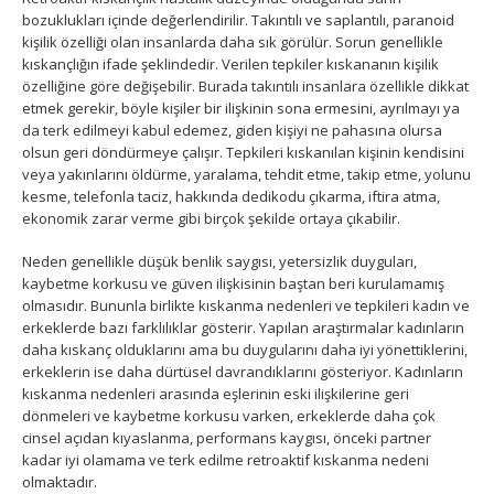
bozuklukları içinde değerlendirilir. Takıntılı ve saplantılı, paranoid
kişilik özelliği olan insanlarda daha sık görülür. Sorun genellikle
kıskançlığın ifade şeklindedir. Verilen tepkiler kıskananın kişilik
özelliğine göre değişebilir. Burada takıntılı insanlara özellikle dikkat
etmek gerekir, böyle kişiler bir ilişkinin sona ermesini, ayrılmayı ya
da terk edilmeyi kabul edemez, giden kişiyi ne pahasına olursa
olsun geri döndürmeye çalışır. Tepkileri kıskanılan kişinin kendisini
veya yakınlarını öldürme, yaralama, tehdit etme, takip etme, yolunu
kesme, telefonla taciz, hakkında dedikodu çıkarma, iftira atma,
ekonomik zarar verme gibi birçok şekilde ortaya çıkabilir.
Neden genellikle düşük benlik saygısı, yetersizlik duyguları,
kaybetme korkusu ve güven ilişkisinin baştan beri kurulamamış
olmasıdır. Bununla birlikte kıskanma nedenleri ve tepkileri kadın ve
erkeklerde bazı farklılıklar gösterir. Yapılan araştırmalar kadınların
daha kıskanç olduklarını ama bu duygularını daha iyi yönettiklerini,
erkeklerin ise daha dürtüsel davrandıklarını gösteriyor. Kadınların
kıskanma nedenleri arasında eşlerinin eski ilişkilerine geri
dönmeleri ve kaybetme korkusu varken, erkeklerde daha çok
cinsel açıdan kıyaslanma, performans kaygısı, önceki partner
kadar iyi olamama ve terk edilme retroaktif kıskanma nedeni
olmaktadır.