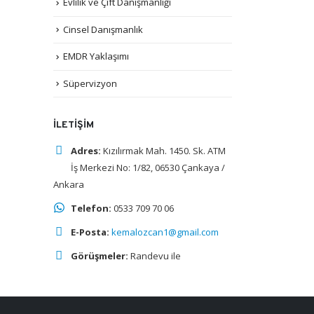
Evlilik ve Çift Danışmanlığı
Cinsel Danışmanlık
EMDR Yaklaşımı
Süpervizyon
İLETIŞIM
Adres:
Kızılırmak Mah. 1450. Sk. ATM
İş Merkezi No: 1/82, 06530 Çankaya /
Ankara
Telefon:
0533 709 70 06
E-Posta:
kemalozcan1@gmail.com
Görüşmeler:
Randevu ile