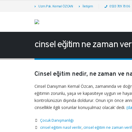
Uzm.Psk. Kemal ÖZCAN
İletişim
0533 709 70 06
cinsel eğitim ne zaman veri
Cinsel eğitim nedir, ne zaman ve nas
Cinsel Danışman Kemal Özcan, zamanında ve doğru bi
eğitimin zorunlu, yaşa ve kapasiteye uygun ve hayat
kontrolünüzün dışında doldurur. Onun için önce ann
cinsellikle ilgili sorunlar konuşulmaz olacak’ dedi.
(da
Çocuk Danışmanlığı
cinsel eğitim nasıl verilir
,
cinsel eğitim ne zaman veril