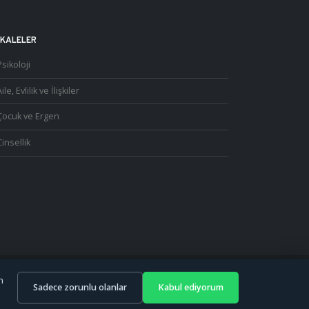
KALELER
Psikoloji
ile, Evlilik ve İlişkiler
Çocuk ve Ergen
Cinsellik
n
Sadece zorunlu olanlar
Kabul ediyorum