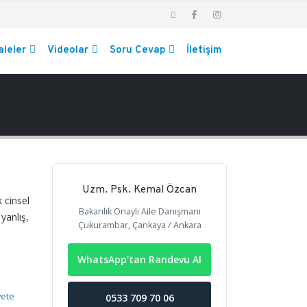
leler
Videolar
Soru Cevap
İletişim
Uzm. Psk. Kemal Özcan
 cinsel
Bakanlık Onaylı Aile Danışmanı
yanlış,
Çukurambar, Çankaya / Ankara
WhatsApp'tan Randevu Al
yete
0533 709 70 06