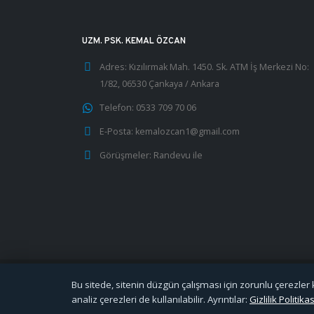
UZM. PSK. KEMAL ÖZCAN
Adres:
Kızılırmak Mah. 1450. Sk. ATM İş Merkezi No:
1/82, 06530 Çankaya / Ankara
Telefon:
0533 709 70 06
E-Posta:
kemalozcan1@gmail.com
Görüşmeler:
Randevu ile
Bu sitede, sitenin düzgün çalışması için zorunlu çerezler ku
analiz çerezleri de kullanılabilir. Ayrıntılar:
Gizlilik Politi