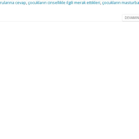
orularına cevap
,
çocukların cinsellikle ilgili merak ettikleri
,
çocukların masturb
DEVAMIN