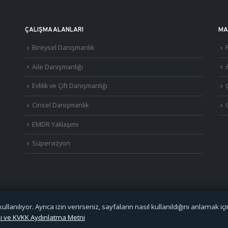
ÇALIŞMA ALANLARI
MA
Bireysel Danışmanlık
Aile Danışmanlığı
A
Evlilik ve Çift Danışmanlığı
Cinsel Danışmanlık
EMDR Yaklaşımı
Süpervizyon
llanılıyor. Ayrıca izin verirseniz, sayfaların nasıl kullanıldığını anlamak içi
©
2026
Uzm. Psk. Kemal Özcan. Tüm hakları saklıdır. ·
Gizlilik Politikası ve KVKK
kası ve KVKK Aydınlatma Metni