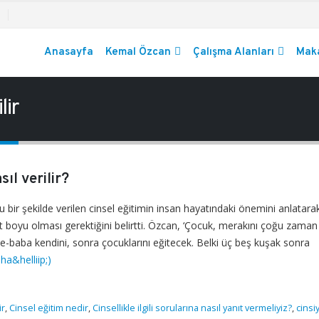
Anasayfa
Kemal Özcan
Çalışma Alanları
Maka
lir
ıl verilir?
r şekilde verilen cinsel eğitimin insan hayatındaki önemini anlatarak
 boyu olması gerektiğini belirtti. Özcan, ‘Çocuk, merakını çoğu zaman 
e-baba kendini, sonra çocuklarını eğitecek. Belki üç beş kuşak sonra
ha&helliip;)
ir
,
Cinsel eğitim nedir
,
Cinsellikle ilgili sorularına nasıl yanıt vermeliyiz?
,
cinsi