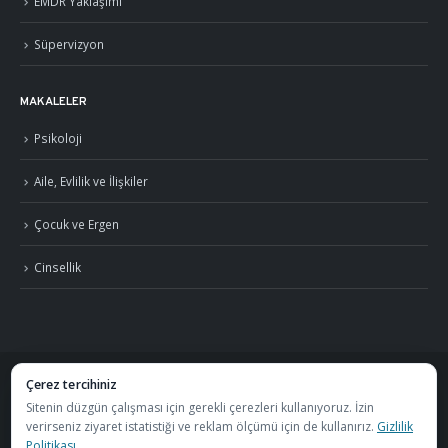
EMDR Yaklaşımı
Süpervizyon
MAKALELER
Psikoloji
Aile, Evlilik ve İlişkiler
Çocuk ve Ergen
Cinsellik
Çerez tercihiniz
©
2026
Uzm. Psk. Kemal Özcan. Tüm hakları saklıdır. ·
Gizlilik Politikası ve KVKK
Sitenin düzgün çalışması için gerekli çerezleri kullanıyoruz. İzin
verirseniz ziyaret istatistiği ve reklam ölçümü için de kullanırız.
Gizlilik
·
S.S.S.
Politikası
.