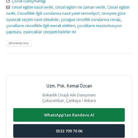
Çocuk Danışmanlığı
cinsel eğitim nasıl verilir
,
cinsel eğitim ne zaman verilir
,
Cinsel eğitim
nedir
,
Cinsellikle ilgili sorularına nasıl yanıt vermeliyiz?
,
cinsiyete göre
oyuncak seçimi nasıl olmalıdır
,
çocuğun cinsellik sorularına cevap
,
çocukların cinsellikle ilgili merak ettikleri
,
çocukların masturbasyon
yapması
,
oyuncaklar cinsiyeti belirler mi
DEVAMINI OKU
Uzm. Psk. Kemal Özcan
Bakanlık Onaylı Aile Danışmanı
Çukurambar, Çankaya / Ankara
WhatsApp'tan Randevu Al
0533 709 70 06