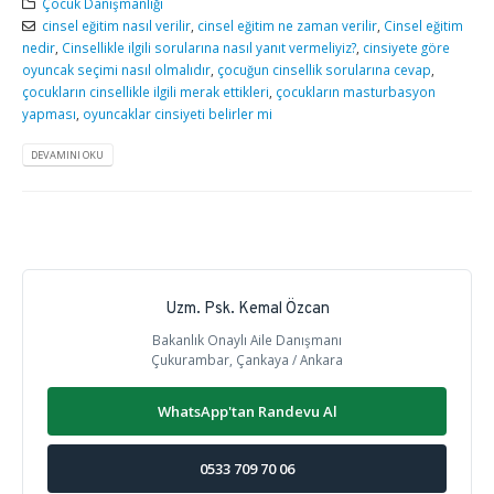
Çocuk Danışmanlığı
cinsel eğitim nasıl verilir
,
cinsel eğitim ne zaman verilir
,
Cinsel eğitim
nedir
,
Cinsellikle ilgili sorularına nasıl yanıt vermeliyiz?
,
cinsiyete göre
oyuncak seçimi nasıl olmalıdır
,
çocuğun cinsellik sorularına cevap
,
çocukların cinsellikle ilgili merak ettikleri
,
çocukların masturbasyon
yapması
,
oyuncaklar cinsiyeti belirler mi
DEVAMINI OKU
Uzm. Psk. Kemal Özcan
Bakanlık Onaylı Aile Danışmanı
Çukurambar, Çankaya / Ankara
WhatsApp'tan Randevu Al
0533 709 70 06