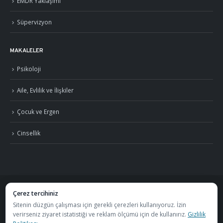
EMDR Yaklaşımı
Süpervizyon
MAKALELER
Psikoloji
Aile, Evlilik ve İlişkiler
Çocuk ve Ergen
Cinsellik
Çerez tercihiniz
©
2026
Uzm. Psk. Kemal Özcan. Tüm hakları saklıdır. ·
Gizlilik Politikası ve KVKK
Sitenin düzgün çalışması için gerekli çerezleri kullanıyoruz. İzin
verirseniz ziyaret istatistiği ve reklam ölçümü için de kullanırız.
Gizlilik
·
S.S.S.