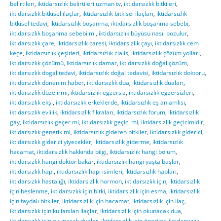
belirtileri
,
iktidarsızlık belirtileri uzman tv
,
iktidarsızlık bitkileri
,
iktidarsızlık bitkisel ilaçlar
,
iktidarsızlık bitkisel ilaçları
,
iktidarsızlık
bitkisel tedavi
,
iktidarsızlık boşanma
,
iktidarsızlık boşanma sebebi
,
iktidarsızlık boşanma sebebi mi
,
iktidarsızlık büyüsü nasıl bozulur
,
iktidarsızlık çare
,
iktidarsızlık caresi
,
iktidarsızlık çayı
,
iktidarsızlık cem
keçe
,
iktidarsızlık çeşitleri
,
iktidarsızlık cialis
,
iktidarsızlık çözüm yolları
,
iktidarsızlık çözümü
,
iktidarsızlık damar
,
iktidarsızlık doğal çözüm
,
iktidarsızlık dogal tedavi
,
iktidarsızlık doğal tedavisi
,
iktidarsızlık doktoru
,
iktidarsızlık donanım haber
,
iktidarsızlık dua
,
iktidarsızlık duaları
,
iktidarsızlık düzelirmi
,
iktidarsızlık egzersiz
,
iktidarsızlık egzersizleri
,
iktidarsızlık ekşi
,
iktidarsızlık erkeklerde
,
iktidarsızlık eş anlamlısı
,
iktidarsızlık evlilik
,
iktidarsızlık fıkraları
,
iktidarsızlık forum
,
iktidarsızlık
gay
,
iktidarsızlık geçer mi
,
iktidarsızlık geçici mi
,
iktidarsızlık geçicimidir
,
iktidarsızlık genetik mi
,
iktidarsızlık gideren bitkiler
,
iktidarsızlık giderici
,
iktidarsızlık giderici yiyecekler
,
iktidarsızlık giderme
,
iktidarsızlık
hacamat
,
iktidarsızlık hakkında bilgi
,
iktidarsızlık hangi bölüm
,
iktidarsızlık hangi doktor bakar
,
iktidarsızlık hangi yaşta başlar
,
iktidarsızlık hapı
,
iktidarsızlık hapı isimleri
,
iktidarsızlık hapları
,
iktidarsızlık hastalığı
,
iktidarsızlık hormon
,
iktidarsızlık için
,
iktidarsızlık
için beslenme
,
iktidarsızlık için bitki
,
iktidarsızlık için esma
,
iktidarsızlık
için faydalı bitkiler
,
iktidarsızlık için hacamat
,
iktidarsızlık için ilaç
,
iktidarsızlık için kullanılan ilaçlar
,
iktidarsızlık için okunacak dua
,
iktidarsızlık için okunacak dualar
,
iktidarsızlık için öneriler
,
iktidarsızlık