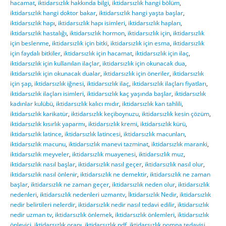
hacamat
,
iktidarsızlık hakkında bilgi
,
iktidarsızlık hangi bölüm
,
iktidarsızlık hangi doktor bakar
,
iktidarsızlık hangi yaşta başlar
,
iktidarsızlık hapı
,
iktidarsızlık hapı isimleri
,
iktidarsızlık hapları
,
iktidarsızlık hastalığı
,
iktidarsızlık hormon
,
iktidarsızlık için
,
iktidarsızlık
için beslenme
,
iktidarsızlık için bitki
,
iktidarsızlık için esma
,
iktidarsızlık
için faydalı bitkiler
,
iktidarsızlık için hacamat
,
iktidarsızlık için ilaç
,
iktidarsızlık için kullanılan ilaçlar
,
iktidarsızlık için okunacak dua
,
iktidarsızlık için okunacak dualar
,
iktidarsızlık için öneriler
,
iktidarsızlık
için şap
,
iktidarsızlık iğnesi
,
iktidarsızlık ilaç
,
iktidarsızlık ilaçları fiyatları
,
iktidarsızlık ilaçları isimleri
,
iktidarsızlık kaç yaşında başlar
,
iktidarsızlık
kadınlar kulübü
,
iktidarsızlık kalıcı mıdır
,
iktidarsızlık kan tahlili
,
iktidarsızlık karikatür
,
iktidarsızlık keçiboynuzu
,
iktidarsızlık kesin çözüm
,
iktidarsızlık kısırlık yaparmı
,
iktidarsızlık kremi
,
iktidarsızlık kürü
,
iktidarsızlık latince
,
iktidarsızlık latincesi
,
iktidarsızlık macunları
,
iktidarsızlık macunu
,
iktidarsızlık manevi tazminat
,
iktidarsızlık maranki
,
iktidarsızlık meyveler
,
iktidarsızlık muayenesi
,
iktidarsızlık muz
,
iktidarsızlık nasıl başlar
,
iktidarsızlık nasıl geçer
,
iktidarsızlık nasıl olur
,
iktidarsızlık nasıl önlenir
,
iktidarsızlık ne demektir
,
iktidarsızlık ne zaman
başlar
,
iktidarsızlık ne zaman geçer
,
iktidarsızlık neden olur
,
iktidarsızlık
nedenleri
,
iktidarsızlık nedenleri uzmantv
,
İktidarsızlık Nedir
,
iktidarsızlık
nedir belirtileri nelerdir
,
iktidarsızlık nedir nasıl tedavi edilir
,
iktidarsızlık
nedir uzman tv
,
iktidarsızlık önlemek
,
iktidarsızlık önlemleri
,
iktidarsızlık
önleyici
,
iktidarsızlık oranı
,
iktidarsızlık pdf
,
iktidarsızlık pompa tedavisi
,