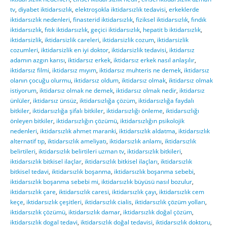
tv
,
diyabet iktidarsızlık
,
elektroşokla iktidarsızlık tedavisi
,
erkeklerde
iktidarsızlık nedenleri
,
finasterid iktidarsızlık
,
fiziksel iktidarsızlık
,
fındık
iktidarsızlık
,
fıtık iktidarsızlık
,
geçici iktidarsızlık
,
hepatit b iktidarsızlık
,
iktidarsizlik
,
iktidarsizlik careleri
,
iktidarsizlik cozum
,
iktidarsizlik
cozumleri
,
iktidarsizlik en iyi doktor
,
iktidarsizlik tedavisi
,
iktidarsız
adamın azgın karısı
,
iktidarsız erkek
,
iktidarsız erkek nasıl anlaşılır
,
iktidarsız filmi
,
iktidarsız mıyım
,
iktidarsız muhteris ne demek
,
iktidarsız
olanın çocuğu olurmu
,
iktidarsız oldum
,
iktidarsız olmak
,
iktidarsız olmak
istiyorum
,
iktidarsız olmak ne demek
,
iktidarsız olmak nedir
,
iktidarsız
ünlüler
,
iktidarsız ünsüz
,
iktidarsızlığa çözüm
,
iktidarsızlığa faydalı
bitkiler
,
iktidarsızlığa şifalı bitkiler
,
iktidarsızlığı önleme
,
iktidarsızlığı
önleyen bitkiler
,
iktidarsızlığın çözümü
,
iktidarsızlığın psikolojik
nedenleri
,
iktidarsızlık ahmet maranki
,
iktidarsızlık aldatma
,
iktidarsızlık
alternatif tıp
,
iktidarsızlık ameliyatı
,
iktidarsızlık anlamı
,
iktidarsızlık
belirtileri
,
iktidarsızlık belirtileri uzman tv
,
iktidarsızlık bitkileri
,
iktidarsızlık bitkisel ilaçlar
,
iktidarsızlık bitkisel ilaçları
,
iktidarsızlık
bitkisel tedavi
,
iktidarsızlık boşanma
,
iktidarsızlık boşanma sebebi
,
iktidarsızlık boşanma sebebi mi
,
iktidarsızlık büyüsü nasıl bozulur
,
iktidarsızlık çare
,
iktidarsızlık caresi
,
iktidarsızlık çayı
,
iktidarsızlık cem
keçe
,
iktidarsızlık çeşitleri
,
iktidarsızlık cialis
,
iktidarsızlık çözüm yolları
,
iktidarsızlık çözümü
,
iktidarsızlık damar
,
iktidarsızlık doğal çözüm
,
iktidarsızlık dogal tedavi
,
iktidarsızlık doğal tedavisi
,
iktidarsızlık doktoru
,