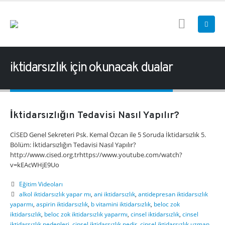
iktidarsızlık için okunacak dualar
İktidarsızlığın Tedavisi Nasıl Yapılır?
CİSED Genel Sekreteri Psk. Kemal Özcan ile 5 Soruda İktidarsızlık 5.
Bölüm: İktidarsızlığın Tedavisi Nasıl Yapılır?
http://www.cised.org.trhttps://www.youtube.com/watch?
v=kEAcWHjE9Uo
Eğitim Videoları
alkol iktidarsızlık yapar mı
,
ani iktidarsızlık
,
antidepresan iktidarsızlık
yaparmı
,
aspirin iktidarsızlık
,
b vitamini iktidarsızlık
,
beloc zok
iktidarsızlık
,
beloc zok iktidarsızlık yaparmı
,
cinsel iktidarsızlık
,
cinsel
iktidarsızlık nedenleri
,
cinsel iktidarsızlık nedir
,
cinsel iktidarsızlık uzman