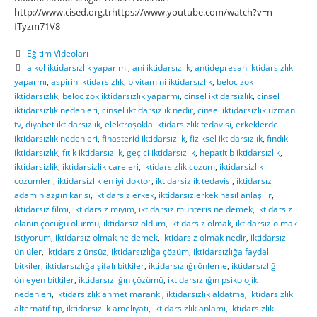
http://www.cised.org.trhttps://www.youtube.com/watch?v=n-
fTyzm71V8
Eğitim Videoları
alkol iktidarsızlık yapar mı
,
ani iktidarsızlık
,
antidepresan iktidarsızlık
yaparmı
,
aspirin iktidarsızlık
,
b vitamini iktidarsızlık
,
beloc zok
iktidarsızlık
,
beloc zok iktidarsızlık yaparmı
,
cinsel iktidarsızlık
,
cinsel
iktidarsızlık nedenleri
,
cinsel iktidarsızlık nedir
,
cinsel iktidarsızlık uzman
tv
,
diyabet iktidarsızlık
,
elektroşokla iktidarsızlık tedavisi
,
erkeklerde
iktidarsızlık nedenleri
,
finasterid iktidarsızlık
,
fiziksel iktidarsızlık
,
fındık
iktidarsızlık
,
fıtık iktidarsızlık
,
geçici iktidarsızlık
,
hepatit b iktidarsızlık
,
iktidarsizlik
,
iktidarsizlik careleri
,
iktidarsizlik cozum
,
iktidarsizlik
cozumleri
,
iktidarsizlik en iyi doktor
,
iktidarsizlik tedavisi
,
iktidarsız
adamın azgın karısı
,
iktidarsız erkek
,
iktidarsız erkek nasıl anlaşılır
,
iktidarsız filmi
,
iktidarsız mıyım
,
iktidarsız muhteris ne demek
,
iktidarsız
olanın çocuğu olurmu
,
iktidarsız oldum
,
iktidarsız olmak
,
iktidarsız olmak
istiyorum
,
iktidarsız olmak ne demek
,
iktidarsız olmak nedir
,
iktidarsız
ünlüler
,
iktidarsız ünsüz
,
iktidarsızlığa çözüm
,
iktidarsızlığa faydalı
bitkiler
,
iktidarsızlığa şifalı bitkiler
,
iktidarsızlığı önleme
,
iktidarsızlığı
önleyen bitkiler
,
iktidarsızlığın çözümü
,
iktidarsızlığın psikolojik
nedenleri
,
iktidarsızlık ahmet maranki
,
iktidarsızlık aldatma
,
iktidarsızlık
alternatif tıp
,
iktidarsızlık ameliyatı
,
iktidarsızlık anlamı
,
iktidarsızlık