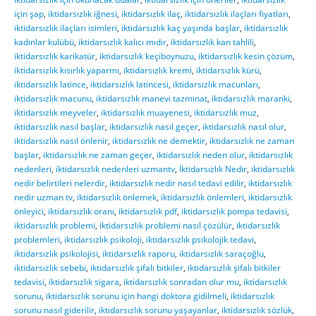
için şap
,
iktidarsızlık iğnesi
,
iktidarsızlık ilaç
,
iktidarsızlık ilaçları fiyatları
,
iktidarsızlık ilaçları isimleri
,
iktidarsızlık kaç yaşında başlar
,
iktidarsızlık
kadınlar kulübü
,
iktidarsızlık kalıcı mıdır
,
iktidarsızlık kan tahlili
,
iktidarsızlık karikatür
,
iktidarsızlık keçiboynuzu
,
iktidarsızlık kesin çözüm
,
iktidarsızlık kısırlık yaparmı
,
iktidarsızlık kremi
,
iktidarsızlık kürü
,
iktidarsızlık latince
,
iktidarsızlık latincesi
,
iktidarsızlık macunları
,
iktidarsızlık macunu
,
iktidarsızlık manevi tazminat
,
iktidarsızlık maranki
,
iktidarsızlık meyveler
,
iktidarsızlık muayenesi
,
iktidarsızlık muz
,
iktidarsızlık nasıl başlar
,
iktidarsızlık nasıl geçer
,
iktidarsızlık nasıl olur
,
iktidarsızlık nasıl önlenir
,
iktidarsızlık ne demektir
,
iktidarsızlık ne zaman
başlar
,
iktidarsızlık ne zaman geçer
,
iktidarsızlık neden olur
,
iktidarsızlık
nedenleri
,
iktidarsızlık nedenleri uzmantv
,
İktidarsızlık Nedir
,
iktidarsızlık
nedir belirtileri nelerdir
,
iktidarsızlık nedir nasıl tedavi edilir
,
iktidarsızlık
nedir uzman tv
,
iktidarsızlık önlemek
,
iktidarsızlık önlemleri
,
iktidarsızlık
önleyici
,
iktidarsızlık oranı
,
iktidarsızlık pdf
,
iktidarsızlık pompa tedavisi
,
iktidarsızlık problemi
,
iktidarsızlık problemi nasıl çözülür
,
iktidarsızlık
problemleri
,
iktidarsızlık psikoloji
,
iktidarsızlık psikolojik tedavi
,
iktidarsızlık psikolojisi
,
iktidarsızlık raporu
,
iktidarsızlık saraçoğlu
,
iktidarsızlık sebebi
,
iktidarsızlık şifalı bitkiler
,
iktidarsızlık şifalı bitkiler
tedavisi
,
iktidarsızlık sigara
,
iktidarsızlık sonradan olur mu
,
iktidarsızlık
sorunu
,
iktidarsızlık sorunu için hangi doktora gidilmeli
,
iktidarsızlık
sorunu nasıl giderilir
,
iktidarsızlık sorunu yaşayanlar
,
iktidarsızlık sözlük
,