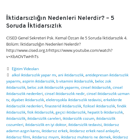
İktidarsızlığın Nedenleri Nelerdir? – 5
Soruda İktidarsızlık
CİSED Genel Sekreteri Psk. Kemal Özcan ile 5 Soruda İktidarsızlık 4.
Bölüm: İktidarsızlığın Nedenleri Nelerdir?
http://www.cised.org.trhttps://www.youtube.com/watch?
v=XbAOVTwHhTs
Eğitim Videoları
alkol iktidarsızlık yapar mı
,
ani iktidarsızlık
,
antidepresan iktidarsızlık
yaparmı
,
aspirin iktidarsızlık
,
b vitamini iktidarsızlık
,
beloc zok
iktidarsızlık
,
beloc zok iktidarsızlık yaparmı
,
cinsel iktidarsızlık
,
cinsel
iktidarsızlık nedenleri
,
cinsel iktidarsızlık nedir
,
cinsel iktidarsızlık uzman
tv
,
diyabet iktidarsızlık
,
elektroşokla iktidarsızlık tedavisi
,
erkeklerde
iktidarsızlık nedenleri
,
finasterid iktidarsızlık
,
fiziksel iktidarsızlık
,
fındık
iktidarsızlık
,
fıtık iktidarsızlık
,
geçici iktidarsızlık
,
hepatit b iktidarsızlık
,
iktidarsizlik
,
iktidarsizlik careleri
,
iktidarsizlik cozum
,
iktidarsizlik
cozumleri
,
iktidarsizlik en iyi doktor
,
iktidarsizlik tedavisi
,
iktidarsız
adamın azgın karısı
,
iktidarsız erkek
,
iktidarsız erkek nasıl anlaşılır
,
iktidarsız filmi
,
iktidarsız mıyım
,
iktidarsız muhteris ne demek
,
iktidarsız