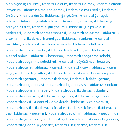
olanın çocuğu olurmu
,
iktidarsız oldum
,
iktidarsız olmak
,
iktidarsız olmak
istiyorum
,
iktidarsız olmak ne demek
,
iktidarsız olmak nedir
,
iktidarsız
ünlüler
,
iktidarsız ünsüz
,
iktidarsızlığa çözüm
,
iktidarsızlığa faydalı
bitkiler
,
iktidarsızlığa şifalı bitkiler
,
iktidarsızlığı önleme
,
iktidarsızlığı
önleyen bitkiler
,
iktidarsızlığın çözümü
,
iktidarsızlığın psikolojik
nedenleri
,
iktidarsızlık ahmet maranki
,
iktidarsızlık aldatma
,
iktidarsızlık
alternatif tıp
,
iktidarsızlık ameliyatı
,
iktidarsızlık anlamı
,
iktidarsızlık
belirtileri
,
iktidarsızlık belirtileri uzman tv
,
iktidarsızlık bitkileri
,
iktidarsızlık bitkisel ilaçlar
,
iktidarsızlık bitkisel ilaçları
,
iktidarsızlık
bitkisel tedavi
,
iktidarsızlık boşanma
,
iktidarsızlık boşanma sebebi
,
iktidarsızlık boşanma sebebi mi
,
iktidarsızlık büyüsü nasıl bozulur
,
iktidarsızlık çare
,
iktidarsızlık caresi
,
iktidarsızlık çayı
,
iktidarsızlık cem
keçe
,
iktidarsızlık çeşitleri
,
iktidarsızlık cialis
,
iktidarsızlık çözüm yolları
,
iktidarsızlık çözümü
,
iktidarsızlık damar
,
iktidarsızlık doğal çözüm
,
iktidarsızlık dogal tedavi
,
iktidarsızlık doğal tedavisi
,
iktidarsızlık doktoru
,
iktidarsızlık donanım haber
,
iktidarsızlık dua
,
iktidarsızlık duaları
,
iktidarsızlık düzelirmi
,
iktidarsızlık egzersiz
,
iktidarsızlık egzersizleri
,
iktidarsızlık ekşi
,
iktidarsızlık erkeklerde
,
iktidarsızlık eş anlamlısı
,
iktidarsızlık evlilik
,
iktidarsızlık fıkraları
,
iktidarsızlık forum
,
iktidarsızlık
gay
,
iktidarsızlık geçer mi
,
iktidarsızlık geçici mi
,
iktidarsızlık geçicimidir
,
iktidarsızlık genetik mi
,
iktidarsızlık gideren bitkiler
,
iktidarsızlık giderici
,
iktidarsızlık giderici yiyecekler
,
iktidarsızlık giderme
,
iktidarsızlık