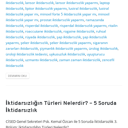
iktidarsızlık
,
lansor iktidarsızlık
,
lansor iktidarsızlık yaparmı
,
laptop
iktidarsızlık
,
lipitor iktidarsızlık yaparmı
,
lustral iktidarsızlık
,
lustral
iktidarsızlık yapar mı
,
minoxil forte 5 iktidarsızlık yapar mı
,
minoxil
iktidarsızlık yapar mı
,
prostat iktidarsızlık yaparmı
,
ramazanda
iktidarsızlık
,
risperdal iktidarsızlık
,
risperdal iktidarsızlık yaparmı
,
ritalin
iktidarsızlık
,
roaccutane iktidarsızlık
,
rogaine iktidarsızlık
,
ruhsal
iktidarsızlık
,
rüyada iktidarsızlık
,
şap iktidarsızlık
,
şap iktidarsızlık
yaparmı
,
şeker iktidarsızlık
,
şeker iktidarsızlık yaparmı
,
sigaranın
zararları iktidarsızlık
,
şişmanlık iktidarsızlık yaparmı
,
ürolog iktidarsızlık
,
üroloji iktidarsızlık tedavisi
,
uykusuzluk iktidarsızlık
,
uyuşturucu
iktidarsızlık
,
uzmantv iktidarsızlık
,
zaman zaman iktidarsizlik
,
zencefil
iktidarsızlık
DEVAMINI OKU
İktidarsızlığın Türleri Nelerdir? – 5 Soruda
İktidarsızlık
CİSED Genel Sekreteri Psk. Kemal Özcan ile 5 Soruda İktidarsızlık 3.
Bölüm: İktidarsızlığın Türleri Nelerdir?