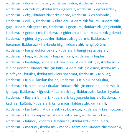
iktidarsızlık donanım haber
,
iktidarsızlık dua
,
iktidarsızlık duaları
,
iktidarsızlık düzelirmi
,
iktidarsızlık egzersiz
,
iktidarsızlık egzersizleri
,
iktidarsızlık ekşi
,
iktidarsızlık erkeklerde
,
iktidarsızlık eş anlamlısı
,
iktidarsızlık evlilik
,
iktidarsızlık fıkraları
,
iktidarsızlık forum
,
iktidarsızlık
gay
,
iktidarsızlık geçer mi
,
iktidarsızlık geçici mi
,
iktidarsızlık geçicimidir
,
iktidarsızlık genetik mi
,
iktidarsızlık gideren bitkiler
,
iktidarsızlık giderici
,
iktidarsızlık giderici yiyecekler
,
iktidarsızlık giderme
,
iktidarsızlık
hacamat
,
iktidarsızlık hakkında bilgi
,
iktidarsızlık hangi bölüm
,
iktidarsızlık hangi doktor bakar
,
iktidarsızlık hangi yaşta başlar
,
iktidarsızlık hapı
,
iktidarsızlık hapı isimleri
,
iktidarsızlık hapları
,
iktidarsızlık hastalığı
,
iktidarsızlık hormon
,
iktidarsızlık için
,
iktidarsızlık
için beslenme
,
iktidarsızlık için bitki
,
iktidarsızlık için esma
,
iktidarsızlık
için faydalı bitkiler
,
iktidarsızlık için hacamat
,
iktidarsızlık için ilaç
,
iktidarsızlık için kullanılan ilaçlar
,
iktidarsızlık için okunacak dua
,
iktidarsızlık için okunacak dualar
,
iktidarsızlık için öneriler
,
iktidarsızlık
için şap
,
iktidarsızlık iğnesi
,
iktidarsızlık ilaç
,
iktidarsızlık ilaçları fiyatları
,
iktidarsızlık ilaçları isimleri
,
iktidarsızlık kaç yaşında başlar
,
iktidarsızlık
kadınlar kulübü
,
iktidarsızlık kalıcı mıdır
,
iktidarsızlık kan tahlili
,
iktidarsızlık karikatür
,
iktidarsızlık keçiboynuzu
,
iktidarsızlık kesin çözüm
,
iktidarsızlık kısırlık yaparmı
,
iktidarsızlık kremi
,
iktidarsızlık kürü
,
iktidarsızlık latince
,
iktidarsızlık latincesi
,
iktidarsızlık macunları
,
iktidarsızlık macunu
,
iktidarsızlık manevi tazminat
,
iktidarsızlık maranki
,