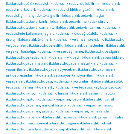
iktidarsızlık sülük tedavisi
,
iktidarsızlık tedavi edilebilir mi
,
iktidarsızlık
tedavi merkezleri
,
iktidarsızlık tedavisi bitkisel çözüm
,
iktidarsızlık
tedavisi için hangi doktora gidilir
,
iktidarsızlık tedavisi ilaçları
,
iktidarsızlık tedavisi izmir
,
iktidarsızlık tedavisi ne kadar sürer
,
iktidarsızlık tedavisi uzman tv
,
iktidarsızlık tedavisi var mı
,
iktidarsızlık
tedavisinde kullanılan ilaçlar
,
iktidarsızlık uludağ sözlük
,
iktidarsızlık
üroloji
,
iktidarsızlık ürünleri
,
iktidarsızlık ve cinsel isteksizlik
,
iktidarsızlık
ve çözümleri
,
iktidarsızlık ve evlilik
,
iktidarsızlık ve nedenleri
,
iktidarsızlık
ve şeker hastalığı
,
iktidarsızlık ve sertleşmeme
,
iktidarsızlık ve sigara
,
iktidarsızlık ve tedavileri
,
iktidarsızlık vikipedi
,
iktidarsızlık yapan bitkiler
,
iktidarsızlık yapan haplar
,
iktidarsızlık yapan hastalıklar
,
iktidarsızlık
yapan ilaçlar
,
iktidarsızlık yapan yiyecekler
,
iktidarsızlık yapmayan
antidepresanlar
,
iktidarsızlık yapmayan tansiyon ilacı
,
iktidarsızlık
yaşayanlar
,
iktidarsızlık yaşı
,
iktidarsızlık yorumları
,
iktidarsızlıkta sülük
tedavisi
,
ıhlamur iktidarsızlık
,
ıktıdarsızlık ve tedavısı
,
keçiboynuzu özü
iktidarsızlık
,
lansor iktidarsızlık
,
lansor iktidarsızlık yaparmı
,
laptop
iktidarsızlık
,
lipitor iktidarsızlık yaparmı
,
lustral iktidarsızlık
,
lustral
iktidarsızlık yapar mı
,
minoxil forte 5 iktidarsızlık yapar mı
,
minoxil
iktidarsızlık yapar mı
,
prostat iktidarsızlık yaparmı
,
ramazanda
iktidarsızlık
,
risperdal iktidarsızlık
,
risperdal iktidarsızlık yaparmı
,
ritalin
iktidarsızlık
,
roaccutane iktidarsızlık
,
rogaine iktidarsızlık
,
ruhsal
iktidarsızlık
,
rüyada iktidarsızlık
,
şap iktidarsızlık
,
şap iktidarsızlık