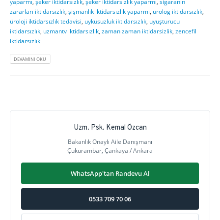
yaparmı
,
şeker iktidarsızlık
,
şeker iktidarsızlık yaparmı
,
sigaranın
zararları iktidarsızlık
,
şişmanlık iktidarsızlık yaparmı
,
ürolog iktidarsızlık
,
üroloji iktidarsızlık tedavisi
,
uykusuzluk iktidarsızlık
,
uyuşturucu
iktidarsızlık
,
uzmantv iktidarsızlık
,
zaman zaman iktidarsizlik
,
zencefil
iktidarsızlık
DEVAMINI OKU
Uzm. Psk. Kemal Özcan
Bakanlık Onaylı Aile Danışmanı
Çukurambar, Çankaya / Ankara
WhatsApp'tan Randevu Al
0533 709 70 06