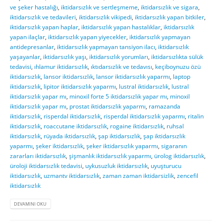
ve şeker hastalığı
,
iktidarsızlık ve sertleşmeme
,
iktidarsızlık ve sigara
,
iktidarsızlık ve tedavileri
,
iktidarsızlık vikipedi
,
iktidarsızlık yapan bitkiler
,
iktidarsızlık yapan haplar
,
iktidarsızlık yapan hastalıklar
,
iktidarsızlık
yapan ilaçlar
,
iktidarsızlık yapan yiyecekler
,
iktidarsızlık yapmayan
antidepresanlar
,
iktidarsızlık yapmayan tansiyon ilacı
,
iktidarsızlık
yaşayanlar
,
iktidarsızlık yaşı
,
iktidarsızlık yorumları
,
iktidarsızlıkta sülük
tedavisi
,
ıhlamur iktidarsızlık
,
ıktıdarsızlık ve tedavısı
,
keçiboynuzu özü
iktidarsızlık
,
lansor iktidarsızlık
,
lansor iktidarsızlık yaparmı
,
laptop
iktidarsızlık
,
lipitor iktidarsızlık yaparmı
,
lustral iktidarsızlık
,
lustral
iktidarsızlık yapar mı
,
minoxil forte 5 iktidarsızlık yapar mı
,
minoxil
iktidarsızlık yapar mı
,
prostat iktidarsızlık yaparmı
,
ramazanda
iktidarsızlık
,
risperdal iktidarsızlık
,
risperdal iktidarsızlık yaparmı
,
ritalin
iktidarsızlık
,
roaccutane iktidarsızlık
,
rogaine iktidarsızlık
,
ruhsal
iktidarsızlık
,
rüyada iktidarsızlık
,
şap iktidarsızlık
,
şap iktidarsızlık
yaparmı
,
şeker iktidarsızlık
,
şeker iktidarsızlık yaparmı
,
sigaranın
zararları iktidarsızlık
,
şişmanlık iktidarsızlık yaparmı
,
ürolog iktidarsızlık
,
üroloji iktidarsızlık tedavisi
,
uykusuzluk iktidarsızlık
,
uyuşturucu
iktidarsızlık
,
uzmantv iktidarsızlık
,
zaman zaman iktidarsizlik
,
zencefil
iktidarsızlık
DEVAMINI OKU