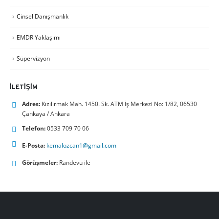
Cinsel Danışmanlık
EMDR Yaklaşımı
Süpervizyon
İLETIŞIM
Adres:
Kızılırmak Mah. 1450. Sk. ATM İş Merkezi No: 1/82, 06530
Çankaya / Ankara
Telefon:
0533 709 70 06
E-Posta:
kemalozcan1@gmail.com
Görüşmeler:
Randevu ile