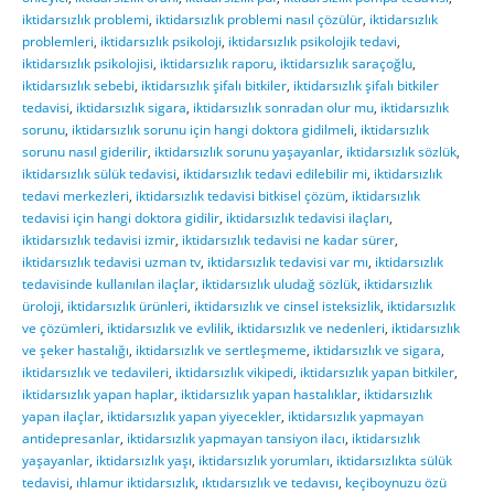
iktidarsızlık problemi
,
iktidarsızlık problemi nasıl çözülür
,
iktidarsızlık
problemleri
,
iktidarsızlık psikoloji
,
iktidarsızlık psikolojik tedavi
,
iktidarsızlık psikolojisi
,
iktidarsızlık raporu
,
iktidarsızlık saraçoğlu
,
iktidarsızlık sebebi
,
iktidarsızlık şifalı bitkiler
,
iktidarsızlık şifalı bitkiler
tedavisi
,
iktidarsızlık sigara
,
iktidarsızlık sonradan olur mu
,
iktidarsızlık
sorunu
,
iktidarsızlık sorunu için hangi doktora gidilmeli
,
iktidarsızlık
sorunu nasıl giderilir
,
iktidarsızlık sorunu yaşayanlar
,
iktidarsızlık sözlük
,
iktidarsızlık sülük tedavisi
,
iktidarsızlık tedavi edilebilir mi
,
iktidarsızlık
tedavi merkezleri
,
iktidarsızlık tedavisi bitkisel çözüm
,
iktidarsızlık
tedavisi için hangi doktora gidilir
,
iktidarsızlık tedavisi ilaçları
,
iktidarsızlık tedavisi izmir
,
iktidarsızlık tedavisi ne kadar sürer
,
iktidarsızlık tedavisi uzman tv
,
iktidarsızlık tedavisi var mı
,
iktidarsızlık
tedavisinde kullanılan ilaçlar
,
iktidarsızlık uludağ sözlük
,
iktidarsızlık
üroloji
,
iktidarsızlık ürünleri
,
iktidarsızlık ve cinsel isteksizlik
,
iktidarsızlık
ve çözümleri
,
iktidarsızlık ve evlilik
,
iktidarsızlık ve nedenleri
,
iktidarsızlık
ve şeker hastalığı
,
iktidarsızlık ve sertleşmeme
,
iktidarsızlık ve sigara
,
iktidarsızlık ve tedavileri
,
iktidarsızlık vikipedi
,
iktidarsızlık yapan bitkiler
,
iktidarsızlık yapan haplar
,
iktidarsızlık yapan hastalıklar
,
iktidarsızlık
yapan ilaçlar
,
iktidarsızlık yapan yiyecekler
,
iktidarsızlık yapmayan
antidepresanlar
,
iktidarsızlık yapmayan tansiyon ilacı
,
iktidarsızlık
yaşayanlar
,
iktidarsızlık yaşı
,
iktidarsızlık yorumları
,
iktidarsızlıkta sülük
tedavisi
,
ıhlamur iktidarsızlık
,
ıktıdarsızlık ve tedavısı
,
keçiboynuzu özü