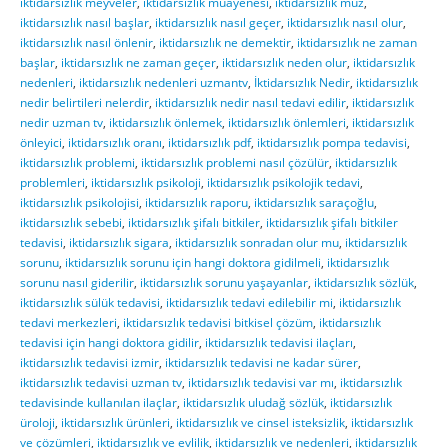
iktidarsızlık meyveler
,
iktidarsızlık muayenesi
,
iktidarsızlık muz
,
iktidarsızlık nasıl başlar
,
iktidarsızlık nasıl geçer
,
iktidarsızlık nasıl olur
,
iktidarsızlık nasıl önlenir
,
iktidarsızlık ne demektir
,
iktidarsızlık ne zaman
başlar
,
iktidarsızlık ne zaman geçer
,
iktidarsızlık neden olur
,
iktidarsızlık
nedenleri
,
iktidarsızlık nedenleri uzmantv
,
İktidarsızlık Nedir
,
iktidarsızlık
nedir belirtileri nelerdir
,
iktidarsızlık nedir nasıl tedavi edilir
,
iktidarsızlık
nedir uzman tv
,
iktidarsızlık önlemek
,
iktidarsızlık önlemleri
,
iktidarsızlık
önleyici
,
iktidarsızlık oranı
,
iktidarsızlık pdf
,
iktidarsızlık pompa tedavisi
,
iktidarsızlık problemi
,
iktidarsızlık problemi nasıl çözülür
,
iktidarsızlık
problemleri
,
iktidarsızlık psikoloji
,
iktidarsızlık psikolojik tedavi
,
iktidarsızlık psikolojisi
,
iktidarsızlık raporu
,
iktidarsızlık saraçoğlu
,
iktidarsızlık sebebi
,
iktidarsızlık şifalı bitkiler
,
iktidarsızlık şifalı bitkiler
tedavisi
,
iktidarsızlık sigara
,
iktidarsızlık sonradan olur mu
,
iktidarsızlık
sorunu
,
iktidarsızlık sorunu için hangi doktora gidilmeli
,
iktidarsızlık
sorunu nasıl giderilir
,
iktidarsızlık sorunu yaşayanlar
,
iktidarsızlık sözlük
,
iktidarsızlık sülük tedavisi
,
iktidarsızlık tedavi edilebilir mi
,
iktidarsızlık
tedavi merkezleri
,
iktidarsızlık tedavisi bitkisel çözüm
,
iktidarsızlık
tedavisi için hangi doktora gidilir
,
iktidarsızlık tedavisi ilaçları
,
iktidarsızlık tedavisi izmir
,
iktidarsızlık tedavisi ne kadar sürer
,
iktidarsızlık tedavisi uzman tv
,
iktidarsızlık tedavisi var mı
,
iktidarsızlık
tedavisinde kullanılan ilaçlar
,
iktidarsızlık uludağ sözlük
,
iktidarsızlık
üroloji
,
iktidarsızlık ürünleri
,
iktidarsızlık ve cinsel isteksizlik
,
iktidarsızlık
ve çözümleri
,
iktidarsızlık ve evlilik
,
iktidarsızlık ve nedenleri
,
iktidarsızlık