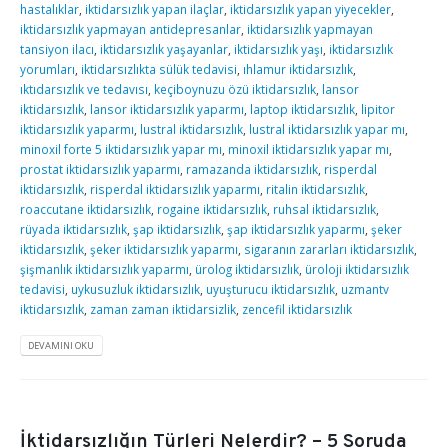
hastalıklar
,
iktidarsızlık yapan ilaçlar
,
iktidarsızlık yapan yiyecekler
,
iktidarsızlık yapmayan antidepresanlar
,
iktidarsızlık yapmayan
tansiyon ilacı
,
iktidarsızlık yaşayanlar
,
iktidarsızlık yaşı
,
iktidarsızlık
yorumları
,
iktidarsızlıkta sülük tedavisi
,
ıhlamur iktidarsızlık
,
ıktıdarsızlık ve tedavısı
,
keçiboynuzu özü iktidarsızlık
,
lansor
iktidarsızlık
,
lansor iktidarsızlık yaparmı
,
laptop iktidarsızlık
,
lipitor
iktidarsızlık yaparmı
,
lustral iktidarsızlık
,
lustral iktidarsızlık yapar mı
,
minoxil forte 5 iktidarsızlık yapar mı
,
minoxil iktidarsızlık yapar mı
,
prostat iktidarsızlık yaparmı
,
ramazanda iktidarsızlık
,
risperdal
iktidarsızlık
,
risperdal iktidarsızlık yaparmı
,
ritalin iktidarsızlık
,
roaccutane iktidarsızlık
,
rogaine iktidarsızlık
,
ruhsal iktidarsızlık
,
rüyada iktidarsızlık
,
şap iktidarsızlık
,
şap iktidarsızlık yaparmı
,
şeker
iktidarsızlık
,
şeker iktidarsızlık yaparmı
,
sigaranın zararları iktidarsızlık
,
şişmanlık iktidarsızlık yaparmı
,
ürolog iktidarsızlık
,
üroloji iktidarsızlık
tedavisi
,
uykusuzluk iktidarsızlık
,
uyuşturucu iktidarsızlık
,
uzmantv
iktidarsızlık
,
zaman zaman iktidarsizlik
,
zencefil iktidarsızlık
DEVAMINI OKU
İktidarsızlığın Türleri Nelerdir? – 5 Soruda