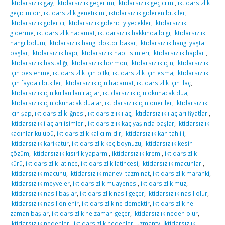
iktidarsızlık gay
,
iktidarsızlık geçer mi
,
iktidarsızlık geçici mi
,
iktidarsızlık
geçicimidir
,
iktidarsızlık genetik mi
,
iktidarsızlık gideren bitkiler
,
iktidarsızlık giderici
,
iktidarsızlık giderici yiyecekler
,
iktidarsızlık
giderme
,
iktidarsızlık hacamat
,
iktidarsızlık hakkında bilgi
,
iktidarsızlık
hangi bölüm
,
iktidarsızlık hangi doktor bakar
,
iktidarsızlık hangi yaşta
başlar
,
iktidarsızlık hapı
,
iktidarsızlık hapı isimleri
,
iktidarsızlık hapları
,
iktidarsızlık hastalığı
,
iktidarsızlık hormon
,
iktidarsızlık için
,
iktidarsızlık
için beslenme
,
iktidarsızlık için bitki
,
iktidarsızlık için esma
,
iktidarsızlık
için faydalı bitkiler
,
iktidarsızlık için hacamat
,
iktidarsızlık için ilaç
,
iktidarsızlık için kullanılan ilaçlar
,
iktidarsızlık için okunacak dua
,
iktidarsızlık için okunacak dualar
,
iktidarsızlık için öneriler
,
iktidarsızlık
için şap
,
iktidarsızlık iğnesi
,
iktidarsızlık ilaç
,
iktidarsızlık ilaçları fiyatları
,
iktidarsızlık ilaçları isimleri
,
iktidarsızlık kaç yaşında başlar
,
iktidarsızlık
kadınlar kulübü
,
iktidarsızlık kalıcı mıdır
,
iktidarsızlık kan tahlili
,
iktidarsızlık karikatür
,
iktidarsızlık keçiboynuzu
,
iktidarsızlık kesin
çözüm
,
iktidarsızlık kısırlık yaparmı
,
iktidarsızlık kremi
,
iktidarsızlık
kürü
,
iktidarsızlık latince
,
iktidarsızlık latincesi
,
iktidarsızlık macunları
,
iktidarsızlık macunu
,
iktidarsızlık manevi tazminat
,
iktidarsızlık maranki
,
iktidarsızlık meyveler
,
iktidarsızlık muayenesi
,
iktidarsızlık muz
,
iktidarsızlık nasıl başlar
,
iktidarsızlık nasıl geçer
,
iktidarsızlık nasıl olur
,
iktidarsızlık nasıl önlenir
,
iktidarsızlık ne demektir
,
iktidarsızlık ne
zaman başlar
,
iktidarsızlık ne zaman geçer
,
iktidarsızlık neden olur
,
iktidarsızlık nedenleri
,
iktidarsızlık nedenleri uzmantv
,
İktidarsızlık