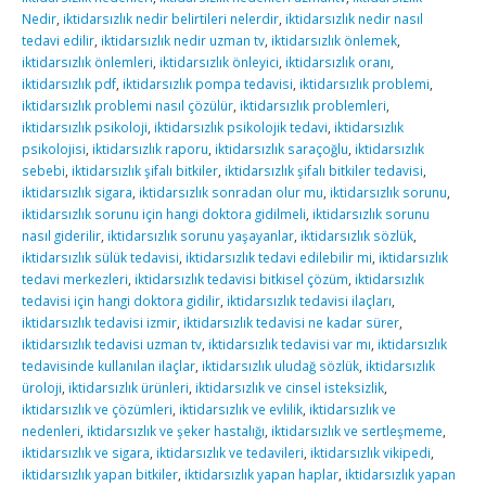
Nedir
,
iktidarsızlık nedir belirtileri nelerdir
,
iktidarsızlık nedir nasıl
tedavi edilir
,
iktidarsızlık nedir uzman tv
,
iktidarsızlık önlemek
,
iktidarsızlık önlemleri
,
iktidarsızlık önleyici
,
iktidarsızlık oranı
,
iktidarsızlık pdf
,
iktidarsızlık pompa tedavisi
,
iktidarsızlık problemi
,
iktidarsızlık problemi nasıl çözülür
,
iktidarsızlık problemleri
,
iktidarsızlık psikoloji
,
iktidarsızlık psikolojik tedavi
,
iktidarsızlık
psikolojisi
,
iktidarsızlık raporu
,
iktidarsızlık saraçoğlu
,
iktidarsızlık
sebebi
,
iktidarsızlık şifalı bitkiler
,
iktidarsızlık şifalı bitkiler tedavisi
,
iktidarsızlık sigara
,
iktidarsızlık sonradan olur mu
,
iktidarsızlık sorunu
,
iktidarsızlık sorunu için hangi doktora gidilmeli
,
iktidarsızlık sorunu
nasıl giderilir
,
iktidarsızlık sorunu yaşayanlar
,
iktidarsızlık sözlük
,
iktidarsızlık sülük tedavisi
,
iktidarsızlık tedavi edilebilir mi
,
iktidarsızlık
tedavi merkezleri
,
iktidarsızlık tedavisi bitkisel çözüm
,
iktidarsızlık
tedavisi için hangi doktora gidilir
,
iktidarsızlık tedavisi ilaçları
,
iktidarsızlık tedavisi izmir
,
iktidarsızlık tedavisi ne kadar sürer
,
iktidarsızlık tedavisi uzman tv
,
iktidarsızlık tedavisi var mı
,
iktidarsızlık
tedavisinde kullanılan ilaçlar
,
iktidarsızlık uludağ sözlük
,
iktidarsızlık
üroloji
,
iktidarsızlık ürünleri
,
iktidarsızlık ve cinsel isteksizlik
,
iktidarsızlık ve çözümleri
,
iktidarsızlık ve evlilik
,
iktidarsızlık ve
nedenleri
,
iktidarsızlık ve şeker hastalığı
,
iktidarsızlık ve sertleşmeme
,
iktidarsızlık ve sigara
,
iktidarsızlık ve tedavileri
,
iktidarsızlık vikipedi
,
iktidarsızlık yapan bitkiler
,
iktidarsızlık yapan haplar
,
iktidarsızlık yapan