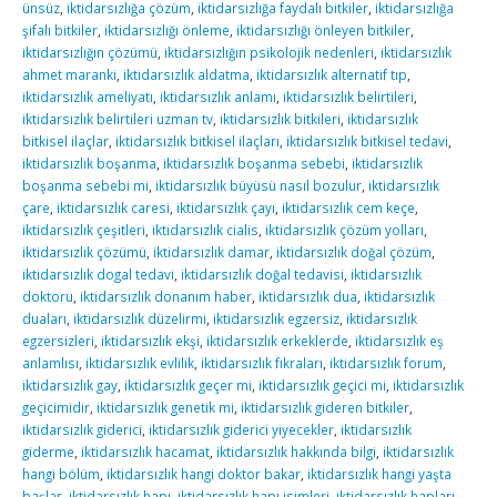
ünsüz
,
iktidarsızlığa çözüm
,
iktidarsızlığa faydalı bitkiler
,
iktidarsızlığa
şifalı bitkiler
,
iktidarsızlığı önleme
,
iktidarsızlığı önleyen bitkiler
,
iktidarsızlığın çözümü
,
iktidarsızlığın psikolojik nedenleri
,
iktidarsızlık
ahmet maranki
,
iktidarsızlık aldatma
,
iktidarsızlık alternatif tıp
,
iktidarsızlık ameliyatı
,
iktidarsızlık anlamı
,
iktidarsızlık belirtileri
,
iktidarsızlık belirtileri uzman tv
,
iktidarsızlık bitkileri
,
iktidarsızlık
bitkisel ilaçlar
,
iktidarsızlık bitkisel ilaçları
,
iktidarsızlık bitkisel tedavi
,
iktidarsızlık boşanma
,
iktidarsızlık boşanma sebebi
,
iktidarsızlık
boşanma sebebi mi
,
iktidarsızlık büyüsü nasıl bozulur
,
iktidarsızlık
çare
,
iktidarsızlık caresi
,
iktidarsızlık çayı
,
iktidarsızlık cem keçe
,
iktidarsızlık çeşitleri
,
iktidarsızlık cialis
,
iktidarsızlık çözüm yolları
,
iktidarsızlık çözümü
,
iktidarsızlık damar
,
iktidarsızlık doğal çözüm
,
iktidarsızlık dogal tedavi
,
iktidarsızlık doğal tedavisi
,
iktidarsızlık
doktoru
,
iktidarsızlık donanım haber
,
iktidarsızlık dua
,
iktidarsızlık
duaları
,
iktidarsızlık düzelirmi
,
iktidarsızlık egzersiz
,
iktidarsızlık
egzersizleri
,
iktidarsızlık ekşi
,
iktidarsızlık erkeklerde
,
iktidarsızlık eş
anlamlısı
,
iktidarsızlık evlilik
,
iktidarsızlık fıkraları
,
iktidarsızlık forum
,
iktidarsızlık gay
,
iktidarsızlık geçer mi
,
iktidarsızlık geçici mi
,
iktidarsızlık
geçicimidir
,
iktidarsızlık genetik mi
,
iktidarsızlık gideren bitkiler
,
iktidarsızlık giderici
,
iktidarsızlık giderici yiyecekler
,
iktidarsızlık
giderme
,
iktidarsızlık hacamat
,
iktidarsızlık hakkında bilgi
,
iktidarsızlık
hangi bölüm
,
iktidarsızlık hangi doktor bakar
,
iktidarsızlık hangi yaşta
başlar
,
iktidarsızlık hapı
,
iktidarsızlık hapı isimleri
,
iktidarsızlık hapları
,