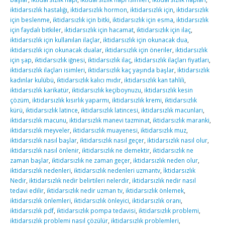
iktidarsızlık hastalığı
,
iktidarsızlık hormon
,
iktidarsızlık için
,
iktidarsızlık
için beslenme
,
iktidarsızlık için bitki
,
iktidarsızlık için esma
,
iktidarsızlık
için faydalı bitkiler
,
iktidarsızlık için hacamat
,
iktidarsızlık için ilaç
,
iktidarsızlık için kullanılan ilaçlar
,
iktidarsızlık için okunacak dua
,
iktidarsızlık için okunacak dualar
,
iktidarsızlık için öneriler
,
iktidarsızlık
için şap
,
iktidarsızlık iğnesi
,
iktidarsızlık ilaç
,
iktidarsızlık ilaçları fiyatları
,
iktidarsızlık ilaçları isimleri
,
iktidarsızlık kaç yaşında başlar
,
iktidarsızlık
kadınlar kulübü
,
iktidarsızlık kalıcı mıdır
,
iktidarsızlık kan tahlili
,
iktidarsızlık karikatür
,
iktidarsızlık keçiboynuzu
,
iktidarsızlık kesin
çözüm
,
iktidarsızlık kısırlık yaparmı
,
iktidarsızlık kremi
,
iktidarsızlık
kürü
,
iktidarsızlık latince
,
iktidarsızlık latincesi
,
iktidarsızlık macunları
,
iktidarsızlık macunu
,
iktidarsızlık manevi tazminat
,
iktidarsızlık maranki
,
iktidarsızlık meyveler
,
iktidarsızlık muayenesi
,
iktidarsızlık muz
,
iktidarsızlık nasıl başlar
,
iktidarsızlık nasıl geçer
,
iktidarsızlık nasıl olur
,
iktidarsızlık nasıl önlenir
,
iktidarsızlık ne demektir
,
iktidarsızlık ne
zaman başlar
,
iktidarsızlık ne zaman geçer
,
iktidarsızlık neden olur
,
iktidarsızlık nedenleri
,
iktidarsızlık nedenleri uzmantv
,
İktidarsızlık
Nedir
,
iktidarsızlık nedir belirtileri nelerdir
,
iktidarsızlık nedir nasıl
tedavi edilir
,
iktidarsızlık nedir uzman tv
,
iktidarsızlık önlemek
,
iktidarsızlık önlemleri
,
iktidarsızlık önleyici
,
iktidarsızlık oranı
,
iktidarsızlık pdf
,
iktidarsızlık pompa tedavisi
,
iktidarsızlık problemi
,
iktidarsızlık problemi nasıl çözülür
,
iktidarsızlık problemleri
,