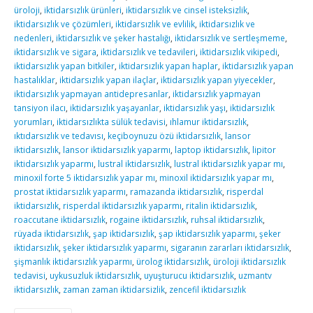
üroloji
,
iktidarsızlık ürünleri
,
iktidarsızlık ve cinsel isteksizlik
,
iktidarsızlık ve çözümleri
,
iktidarsızlık ve evlilik
,
iktidarsızlık ve
nedenleri
,
iktidarsızlık ve şeker hastalığı
,
iktidarsızlık ve sertleşmeme
,
iktidarsızlık ve sigara
,
iktidarsızlık ve tedavileri
,
iktidarsızlık vikipedi
,
iktidarsızlık yapan bitkiler
,
iktidarsızlık yapan haplar
,
iktidarsızlık yapan
hastalıklar
,
iktidarsızlık yapan ilaçlar
,
iktidarsızlık yapan yiyecekler
,
iktidarsızlık yapmayan antidepresanlar
,
iktidarsızlık yapmayan
tansiyon ilacı
,
iktidarsızlık yaşayanlar
,
iktidarsızlık yaşı
,
iktidarsızlık
yorumları
,
iktidarsızlıkta sülük tedavisi
,
ıhlamur iktidarsızlık
,
ıktıdarsızlık ve tedavısı
,
keçiboynuzu özü iktidarsızlık
,
lansor
iktidarsızlık
,
lansor iktidarsızlık yaparmı
,
laptop iktidarsızlık
,
lipitor
iktidarsızlık yaparmı
,
lustral iktidarsızlık
,
lustral iktidarsızlık yapar mı
,
minoxil forte 5 iktidarsızlık yapar mı
,
minoxil iktidarsızlık yapar mı
,
prostat iktidarsızlık yaparmı
,
ramazanda iktidarsızlık
,
risperdal
iktidarsızlık
,
risperdal iktidarsızlık yaparmı
,
ritalin iktidarsızlık
,
roaccutane iktidarsızlık
,
rogaine iktidarsızlık
,
ruhsal iktidarsızlık
,
rüyada iktidarsızlık
,
şap iktidarsızlık
,
şap iktidarsızlık yaparmı
,
şeker
iktidarsızlık
,
şeker iktidarsızlık yaparmı
,
sigaranın zararları iktidarsızlık
,
şişmanlık iktidarsızlık yaparmı
,
ürolog iktidarsızlık
,
üroloji iktidarsızlık
tedavisi
,
uykusuzluk iktidarsızlık
,
uyuşturucu iktidarsızlık
,
uzmantv
iktidarsızlık
,
zaman zaman iktidarsizlik
,
zencefil iktidarsızlık