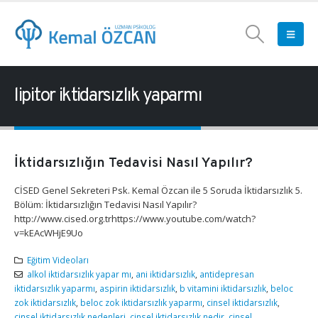
lipitor iktidarsızlık yaparmı
İktidarsızlığın Tedavisi Nasıl Yapılır?
CİSED Genel Sekreteri Psk. Kemal Özcan ile 5 Soruda İktidarsızlık 5.
Bölüm: İktidarsızlığın Tedavisi Nasıl Yapılır?
http://www.cised.org.trhttps://www.youtube.com/watch?
v=kEAcWHjE9Uo
Eğitim Videoları
alkol iktidarsızlık yapar mı
,
ani iktidarsızlık
,
antidepresan
iktidarsızlık yaparmı
,
aspirin iktidarsızlık
,
b vitamini iktidarsızlık
,
beloc
zok iktidarsızlık
,
beloc zok iktidarsızlık yaparmı
,
cinsel iktidarsızlık
,
cinsel iktidarsızlık nedenleri
,
cinsel iktidarsızlık nedir
,
cinsel