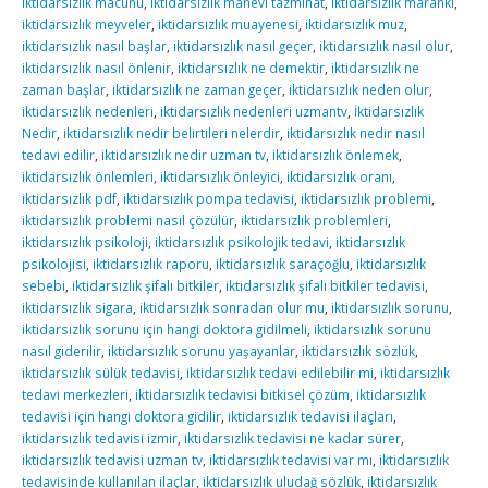
iktidarsızlık macunu
,
iktidarsızlık manevi tazminat
,
iktidarsızlık maranki
,
iktidarsızlık meyveler
,
iktidarsızlık muayenesi
,
iktidarsızlık muz
,
iktidarsızlık nasıl başlar
,
iktidarsızlık nasıl geçer
,
iktidarsızlık nasıl olur
,
iktidarsızlık nasıl önlenir
,
iktidarsızlık ne demektir
,
iktidarsızlık ne
zaman başlar
,
iktidarsızlık ne zaman geçer
,
iktidarsızlık neden olur
,
iktidarsızlık nedenleri
,
iktidarsızlık nedenleri uzmantv
,
İktidarsızlık
Nedir
,
iktidarsızlık nedir belirtileri nelerdir
,
iktidarsızlık nedir nasıl
tedavi edilir
,
iktidarsızlık nedir uzman tv
,
iktidarsızlık önlemek
,
iktidarsızlık önlemleri
,
iktidarsızlık önleyici
,
iktidarsızlık oranı
,
iktidarsızlık pdf
,
iktidarsızlık pompa tedavisi
,
iktidarsızlık problemi
,
iktidarsızlık problemi nasıl çözülür
,
iktidarsızlık problemleri
,
iktidarsızlık psikoloji
,
iktidarsızlık psikolojik tedavi
,
iktidarsızlık
psikolojisi
,
iktidarsızlık raporu
,
iktidarsızlık saraçoğlu
,
iktidarsızlık
sebebi
,
iktidarsızlık şifalı bitkiler
,
iktidarsızlık şifalı bitkiler tedavisi
,
iktidarsızlık sigara
,
iktidarsızlık sonradan olur mu
,
iktidarsızlık sorunu
,
iktidarsızlık sorunu için hangi doktora gidilmeli
,
iktidarsızlık sorunu
nasıl giderilir
,
iktidarsızlık sorunu yaşayanlar
,
iktidarsızlık sözlük
,
iktidarsızlık sülük tedavisi
,
iktidarsızlık tedavi edilebilir mi
,
iktidarsızlık
tedavi merkezleri
,
iktidarsızlık tedavisi bitkisel çözüm
,
iktidarsızlık
tedavisi için hangi doktora gidilir
,
iktidarsızlık tedavisi ilaçları
,
iktidarsızlık tedavisi izmir
,
iktidarsızlık tedavisi ne kadar sürer
,
iktidarsızlık tedavisi uzman tv
,
iktidarsızlık tedavisi var mı
,
iktidarsızlık
tedavisinde kullanılan ilaçlar
,
iktidarsızlık uludağ sözlük
,
iktidarsızlık