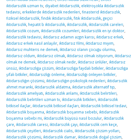
iktidarsızlık uzman tv
,
diyabet iktidarsızlık
,
elektroşokla iktidarsızlık
tedavisi
,
erkeklerde iktidarsızlık nedenleri
,
finasterid iktidarsızlık
,
fiziksel iktidarsızlık
,
fındık iktidarsızlık
,
fıtık iktidarsızlık
,
geçici
iktidarsızlık
,
hepatit b iktidarsızlık
,
iktidarsizlik
,
iktidarsizlik careleri
,
iktidarsizlik cozum
,
iktidarsizlik cozumleri
,
iktidarsizlik en iyi doktor
,
iktidarsizlik tedavisi
,
iktidarsız adamın azgın karısı
,
iktidarsız erkek
,
iktidarsız erkek nasıl anlaşılır
,
iktidarsız filmi
,
iktidarsız mıyım
,
iktidarsız muhteris ne demek
,
iktidarsız olanın çocuğu olurmu
,
iktidarsız oldum
,
iktidarsız olmak
,
iktidarsız olmak istiyorum
,
iktidarsız
olmak ne demek
,
iktidarsız olmak nedir
,
iktidarsız ünlüler
,
iktidarsız
ünsüz
,
iktidarsızlığa çözüm
,
iktidarsızlığa faydalı bitkiler
,
iktidarsızlığa
şifalı bitkiler
,
iktidarsızlığı önleme
,
iktidarsızlığı önleyen bitkiler
,
iktidarsızlığın çözümü
,
iktidarsızlığın psikolojik nedenleri
,
iktidarsızlık
ahmet maranki
,
iktidarsızlık aldatma
,
iktidarsızlık alternatif tıp
,
iktidarsızlık ameliyatı
,
iktidarsızlık anlamı
,
iktidarsızlık belirtileri
,
iktidarsızlık belirtileri uzman tv
,
iktidarsızlık bitkileri
,
iktidarsızlık
bitkisel ilaçlar
,
iktidarsızlık bitkisel ilaçları
,
iktidarsızlık bitkisel tedavi
,
iktidarsızlık boşanma
,
iktidarsızlık boşanma sebebi
,
iktidarsızlık
boşanma sebebi mi
,
iktidarsızlık büyüsü nasıl bozulur
,
iktidarsızlık
çare
,
iktidarsızlık caresi
,
iktidarsızlık çayı
,
iktidarsızlık cem keçe
,
iktidarsızlık çeşitleri
,
iktidarsızlık cialis
,
iktidarsızlık çözüm yolları
,
iktidarsızlık çözümü
,
iktidarsızlık damar
,
iktidarsızlık doğal çözüm
,