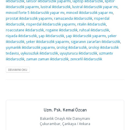
iktidarsızlık
,
lansor iktidarsızlık yaparmı
,
laptop iktidarsızlık
,
lipitor
iktidarsızlık yaparmı
,
lustral iktidarsızlık
,
lustral iktidarsızlık yapar mı
,
minoxil forte 5 iktidarsızlık yapar mı
,
minoxil iktidarsızlık yapar mı
,
prostat iktidarsızlık yaparmı
,
ramazanda iktidarsızlık
,
risperdal
iktidarsızlık
,
risperdal iktidarsızlık yaparmı
,
ritalin iktidarsızlık
,
roaccutane iktidarsızlık
,
rogaine iktidarsızlık
,
ruhsal iktidarsızlık
,
rüyada iktidarsızlık
,
şap iktidarsızlık
,
şap iktidarsızlık yaparmı
,
şeker
iktidarsızlık
,
şeker iktidarsızlık yaparmı
,
sigaranın zararları iktidarsızlık
,
şişmanlık iktidarsızlık yaparmı
,
ürolog iktidarsızlık
,
üroloji iktidarsızlık
tedavisi
,
uykusuzluk iktidarsızlık
,
uyuşturucu iktidarsızlık
,
uzmantv
iktidarsızlık
,
zaman zaman iktidarsizlik
,
zencefil iktidarsızlık
DEVAMINI OKU
Uzm. Psk. Kemal Özcan
Bakanlık Onaylı Aile Danışmanı
Çukurambar, Çankaya / Ankara