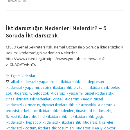
DEVAMINI OKU
İktidarsızlığın Nedenleri Nelerdir? – 5
Soruda İktidarsızlık
CİSED Genel Sekreteri Psk. Kemal Özcan ile 5 Soruda İktidarsızlık 4.
Bölüm: İktidarsızlığın Nedenleri Nelerdir?
http://www.cised.org.trhttps://www.youtube.com/watch?
v=XbAOVTwHhTs
Eğitim Videoları
alkol iktidarsızlık yapar mı
,
ani iktidarsızlık
,
antidepresan
iktidarsızlık yaparmı
,
aspirin iktidarsızlık
,
b vitamini iktidarsızlık
,
beloc
zok iktidarsızlık
,
beloc zok iktidarsızlık yaparmı
,
cinsel iktidarsızlık
,
cinsel iktidarsızlık nedenleri
,
cinsel iktidarsızlık nedir
,
cinsel
iktidarsızlık uzman tv
,
diyabet iktidarsızlık
,
elektroşokla iktidarsızlık
tedavisi
,
erkeklerde iktidarsızlık nedenleri
,
finasterid iktidarsızlık
,
fiziksel iktidarsızlık
,
fındık iktidarsızlık
,
fıtık iktidarsızlık
,
geçici
iktidarsızlık
,
hepatit b iktidarsızlık
,
iktidarsizlik
,
iktidarsizlik careleri
,
iktidarsizlik cozum
,
iktidarsizlik cozumleri
,
iktidarsizlik en iyi doktor
,