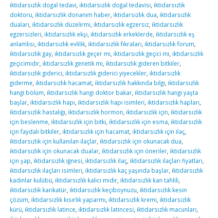
iktidarsızlık dogal tedavi
,
iktidarsızlık doğal tedavisi
,
iktidarsızlık
doktoru
,
iktidarsızlık donanım haber
,
iktidarsızlık dua
,
iktidarsızlık
duaları
,
iktidarsızlık düzelirmi
,
iktidarsızlık egzersiz
,
iktidarsızlık
egzersizleri
,
iktidarsızlık ekşi
,
iktidarsızlık erkeklerde
,
iktidarsızlık eş
anlamlısı
,
iktidarsızlık evlilik
,
iktidarsızlık fıkraları
,
iktidarsızlık forum
,
iktidarsızlık gay
,
iktidarsızlık geçer mi
,
iktidarsızlık geçici mi
,
iktidarsızlık
geçicimidir
,
iktidarsızlık genetik mi
,
iktidarsızlık gideren bitkiler
,
iktidarsızlık giderici
,
iktidarsızlık giderici yiyecekler
,
iktidarsızlık
giderme
,
iktidarsızlık hacamat
,
iktidarsızlık hakkında bilgi
,
iktidarsızlık
hangi bölüm
,
iktidarsızlık hangi doktor bakar
,
iktidarsızlık hangi yaşta
başlar
,
iktidarsızlık hapı
,
iktidarsızlık hapı isimleri
,
iktidarsızlık hapları
,
iktidarsızlık hastalığı
,
iktidarsızlık hormon
,
iktidarsızlık için
,
iktidarsızlık
için beslenme
,
iktidarsızlık için bitki
,
iktidarsızlık için esma
,
iktidarsızlık
için faydalı bitkiler
,
iktidarsızlık için hacamat
,
iktidarsızlık için ilaç
,
iktidarsızlık için kullanılan ilaçlar
,
iktidarsızlık için okunacak dua
,
iktidarsızlık için okunacak dualar
,
iktidarsızlık için öneriler
,
iktidarsızlık
için şap
,
iktidarsızlık iğnesi
,
iktidarsızlık ilaç
,
iktidarsızlık ilaçları fiyatları
,
iktidarsızlık ilaçları isimleri
,
iktidarsızlık kaç yaşında başlar
,
iktidarsızlık
kadınlar kulübü
,
iktidarsızlık kalıcı mıdır
,
iktidarsızlık kan tahlili
,
iktidarsızlık karikatür
,
iktidarsızlık keçiboynuzu
,
iktidarsızlık kesin
çözüm
,
iktidarsızlık kısırlık yaparmı
,
iktidarsızlık kremi
,
iktidarsızlık
kürü
,
iktidarsızlık latince
,
iktidarsızlık latincesi
,
iktidarsızlık macunları
,