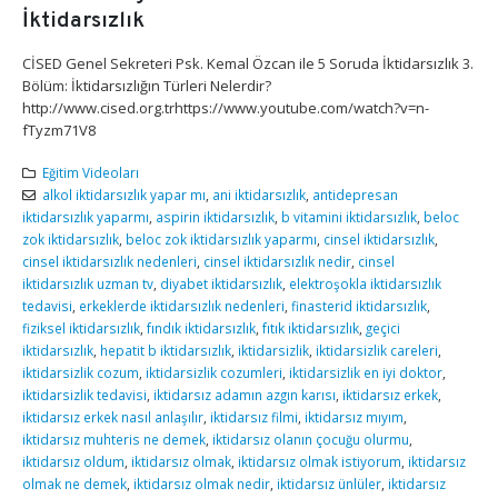
İktidarsızlık
CİSED Genel Sekreteri Psk. Kemal Özcan ile 5 Soruda İktidarsızlık 3.
Bölüm: İktidarsızlığın Türleri Nelerdir?
http://www.cised.org.trhttps://www.youtube.com/watch?v=n-
fTyzm71V8
Eğitim Videoları
alkol iktidarsızlık yapar mı
,
ani iktidarsızlık
,
antidepresan
iktidarsızlık yaparmı
,
aspirin iktidarsızlık
,
b vitamini iktidarsızlık
,
beloc
zok iktidarsızlık
,
beloc zok iktidarsızlık yaparmı
,
cinsel iktidarsızlık
,
cinsel iktidarsızlık nedenleri
,
cinsel iktidarsızlık nedir
,
cinsel
iktidarsızlık uzman tv
,
diyabet iktidarsızlık
,
elektroşokla iktidarsızlık
tedavisi
,
erkeklerde iktidarsızlık nedenleri
,
finasterid iktidarsızlık
,
fiziksel iktidarsızlık
,
fındık iktidarsızlık
,
fıtık iktidarsızlık
,
geçici
iktidarsızlık
,
hepatit b iktidarsızlık
,
iktidarsizlik
,
iktidarsizlik careleri
,
iktidarsizlik cozum
,
iktidarsizlik cozumleri
,
iktidarsizlik en iyi doktor
,
iktidarsizlik tedavisi
,
iktidarsız adamın azgın karısı
,
iktidarsız erkek
,
iktidarsız erkek nasıl anlaşılır
,
iktidarsız filmi
,
iktidarsız mıyım
,
iktidarsız muhteris ne demek
,
iktidarsız olanın çocuğu olurmu
,
iktidarsız oldum
,
iktidarsız olmak
,
iktidarsız olmak istiyorum
,
iktidarsız
olmak ne demek
,
iktidarsız olmak nedir
,
iktidarsız ünlüler
,
iktidarsız