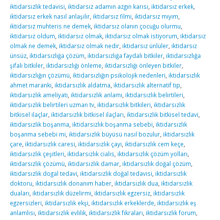
iktidarsizlik tedavisi
,
iktidarsız adamın azgın karısı
,
iktidarsız erkek
,
iktidarsız erkek nasıl anlaşılır
,
iktidarsız filmi
,
iktidarsız mıyım
,
iktidarsız muhteris ne demek
,
iktidarsız olanın çocuğu olurmu
,
iktidarsız oldum
,
iktidarsız olmak
,
iktidarsız olmak istiyorum
,
iktidarsız
olmak ne demek
,
iktidarsız olmak nedir
,
iktidarsız ünlüler
,
iktidarsız
ünsüz
,
iktidarsızlığa çözüm
,
iktidarsızlığa faydalı bitkiler
,
iktidarsızlığa
şifalı bitkiler
,
iktidarsızlığı önleme
,
iktidarsızlığı önleyen bitkiler
,
iktidarsızlığın çözümü
,
iktidarsızlığın psikolojik nedenleri
,
iktidarsızlık
ahmet maranki
,
iktidarsızlık aldatma
,
iktidarsızlık alternatif tıp
,
iktidarsızlık ameliyatı
,
iktidarsızlık anlamı
,
iktidarsızlık belirtileri
,
iktidarsızlık belirtileri uzman tv
,
iktidarsızlık bitkileri
,
iktidarsızlık
bitkisel ilaçlar
,
iktidarsızlık bitkisel ilaçları
,
iktidarsızlık bitkisel tedavi
,
iktidarsızlık boşanma
,
iktidarsızlık boşanma sebebi
,
iktidarsızlık
boşanma sebebi mi
,
iktidarsızlık büyüsü nasıl bozulur
,
iktidarsızlık
çare
,
iktidarsızlık caresi
,
iktidarsızlık çayı
,
iktidarsızlık cem keçe
,
iktidarsızlık çeşitleri
,
iktidarsızlık cialis
,
iktidarsızlık çözüm yolları
,
iktidarsızlık çözümü
,
iktidarsızlık damar
,
iktidarsızlık doğal çözüm
,
iktidarsızlık dogal tedavi
,
iktidarsızlık doğal tedavisi
,
iktidarsızlık
doktoru
,
iktidarsızlık donanım haber
,
iktidarsızlık dua
,
iktidarsızlık
duaları
,
iktidarsızlık düzelirmi
,
iktidarsızlık egzersiz
,
iktidarsızlık
egzersizleri
,
iktidarsızlık ekşi
,
iktidarsızlık erkeklerde
,
iktidarsızlık eş
anlamlısı
,
iktidarsızlık evlilik
,
iktidarsızlık fıkraları
,
iktidarsızlık forum
,