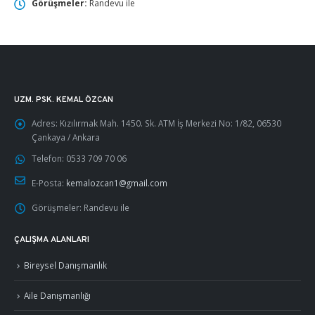
Görüşmeler:
Randevu ile
UZM. PSK. KEMAL ÖZCAN
Adres:
Kızılırmak Mah. 1450. Sk. ATM İş Merkezi No: 1/82, 06530
Çankaya / Ankara
Telefon:
0533 709 70 06
E-Posta:
kemalozcan1@gmail.com
Görüşmeler:
Randevu ile
ÇALIŞMA ALANLARI
Bireysel Danışmanlık
Aile Danışmanlığı