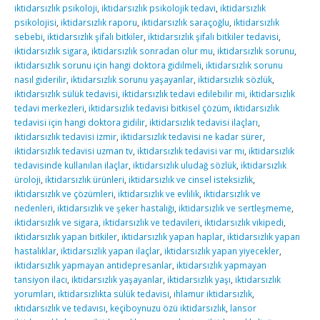
iktidarsızlık psikoloji
,
iktidarsızlık psikolojik tedavi
,
iktidarsızlık
psikolojisi
,
iktidarsızlık raporu
,
iktidarsızlık saraçoğlu
,
iktidarsızlık
sebebi
,
iktidarsızlık şifalı bitkiler
,
iktidarsızlık şifalı bitkiler tedavisi
,
iktidarsızlık sigara
,
iktidarsızlık sonradan olur mu
,
iktidarsızlık sorunu
,
iktidarsızlık sorunu için hangi doktora gidilmeli
,
iktidarsızlık sorunu
nasıl giderilir
,
iktidarsızlık sorunu yaşayanlar
,
iktidarsızlık sözlük
,
iktidarsızlık sülük tedavisi
,
iktidarsızlık tedavi edilebilir mi
,
iktidarsızlık
tedavi merkezleri
,
iktidarsızlık tedavisi bitkisel çözüm
,
iktidarsızlık
tedavisi için hangi doktora gidilir
,
iktidarsızlık tedavisi ilaçları
,
iktidarsızlık tedavisi izmir
,
iktidarsızlık tedavisi ne kadar sürer
,
iktidarsızlık tedavisi uzman tv
,
iktidarsızlık tedavisi var mı
,
iktidarsızlık
tedavisinde kullanılan ilaçlar
,
iktidarsızlık uludağ sözlük
,
iktidarsızlık
üroloji
,
iktidarsızlık ürünleri
,
iktidarsızlık ve cinsel isteksizlik
,
iktidarsızlık ve çözümleri
,
iktidarsızlık ve evlilik
,
iktidarsızlık ve
nedenleri
,
iktidarsızlık ve şeker hastalığı
,
iktidarsızlık ve sertleşmeme
,
iktidarsızlık ve sigara
,
iktidarsızlık ve tedavileri
,
iktidarsızlık vikipedi
,
iktidarsızlık yapan bitkiler
,
iktidarsızlık yapan haplar
,
iktidarsızlık yapan
hastalıklar
,
iktidarsızlık yapan ilaçlar
,
iktidarsızlık yapan yiyecekler
,
iktidarsızlık yapmayan antidepresanlar
,
iktidarsızlık yapmayan
tansiyon ilacı
,
iktidarsızlık yaşayanlar
,
iktidarsızlık yaşı
,
iktidarsızlık
yorumları
,
iktidarsızlıkta sülük tedavisi
,
ıhlamur iktidarsızlık
,
ıktıdarsızlık ve tedavısı
,
keçiboynuzu özü iktidarsızlık
,
lansor