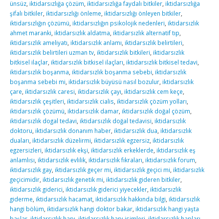
ünsüz
,
iktidarsızlığa çözüm
,
iktidarsızlığa faydalı bitkiler
,
iktidarsızlığa
şifalı bitkiler
,
iktidarsızlığı önleme
,
iktidarsızlığı önleyen bitkiler
,
iktidarsızlığın çözümü
,
iktidarsızlığın psikolojik nedenleri
,
iktidarsızlık
ahmet maranki
,
iktidarsızlık aldatma
,
iktidarsızlık alternatif tıp
,
iktidarsızlık ameliyatı
,
iktidarsızlık anlamı
,
iktidarsızlık belirtileri
,
iktidarsızlık belirtileri uzman tv
,
iktidarsızlık bitkileri
,
iktidarsızlık
bitkisel ilaçlar
,
iktidarsızlık bitkisel ilaçları
,
iktidarsızlık bitkisel tedavi
,
iktidarsızlık boşanma
,
iktidarsızlık boşanma sebebi
,
iktidarsızlık
boşanma sebebi mi
,
iktidarsızlık büyüsü nasıl bozulur
,
iktidarsızlık
çare
,
iktidarsızlık caresi
,
iktidarsızlık çayı
,
iktidarsızlık cem keçe
,
iktidarsızlık çeşitleri
,
iktidarsızlık cialis
,
iktidarsızlık çözüm yolları
,
iktidarsızlık çözümü
,
iktidarsızlık damar
,
iktidarsızlık doğal çözüm
,
iktidarsızlık dogal tedavi
,
iktidarsızlık doğal tedavisi
,
iktidarsızlık
doktoru
,
iktidarsızlık donanım haber
,
iktidarsızlık dua
,
iktidarsızlık
duaları
,
iktidarsızlık düzelirmi
,
iktidarsızlık egzersiz
,
iktidarsızlık
egzersizleri
,
iktidarsızlık ekşi
,
iktidarsızlık erkeklerde
,
iktidarsızlık eş
anlamlısı
,
iktidarsızlık evlilik
,
iktidarsızlık fıkraları
,
iktidarsızlık forum
,
iktidarsızlık gay
,
iktidarsızlık geçer mi
,
iktidarsızlık geçici mi
,
iktidarsızlık
geçicimidir
,
iktidarsızlık genetik mi
,
iktidarsızlık gideren bitkiler
,
iktidarsızlık giderici
,
iktidarsızlık giderici yiyecekler
,
iktidarsızlık
giderme
,
iktidarsızlık hacamat
,
iktidarsızlık hakkında bilgi
,
iktidarsızlık
hangi bölüm
,
iktidarsızlık hangi doktor bakar
,
iktidarsızlık hangi yaşta
başlar
,
iktidarsızlık hapı
,
iktidarsızlık hapı isimleri
,
iktidarsızlık hapları
,