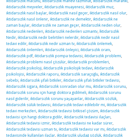
iktidarsızlık macunu
,
iktidarsızlık manevi tazminat
,
iktidarsızlık maranki
,
iktidarsızlık meyveler
,
iktidarsızlık muayenesi
,
iktidarsızlık muz
,
iktidarsızlık nasıl başlar
,
iktidarsızlık nasıl geçer
,
iktidarsızlık nasıl olur
,
iktidarsızlık nasıl önlenir
,
iktidarsızlık ne demektir
,
iktidarsızlık ne
zaman başlar
,
iktidarsızlık ne zaman geçer
,
iktidarsızlık neden olur
,
iktidarsızlık nedenleri
,
iktidarsızlık nedenleri uzmantv
,
İktidarsızlık
Nedir
,
iktidarsızlık nedir belirtileri nelerdir
,
iktidarsızlık nedir nasıl
tedavi edilir
,
iktidarsızlık nedir uzman tv
,
iktidarsızlık önlemek
,
iktidarsızlık önlemleri
,
iktidarsızlık önleyici
,
iktidarsızlık oranı
,
iktidarsızlık pdf
,
iktidarsızlık pompa tedavisi
,
iktidarsızlık problemi
,
iktidarsızlık problemi nasıl çözülür
,
iktidarsızlık problemleri
,
iktidarsızlık psikoloji
,
iktidarsızlık psikolojik tedavi
,
iktidarsızlık
psikolojisi
,
iktidarsızlık raporu
,
iktidarsızlık saraçoğlu
,
iktidarsızlık
sebebi
,
iktidarsızlık şifalı bitkiler
,
iktidarsızlık şifalı bitkiler tedavisi
,
iktidarsızlık sigara
,
iktidarsızlık sonradan olur mu
,
iktidarsızlık sorunu
,
iktidarsızlık sorunu için hangi doktora gidilmeli
,
iktidarsızlık sorunu
nasıl giderilir
,
iktidarsızlık sorunu yaşayanlar
,
iktidarsızlık sözlük
,
iktidarsızlık sülük tedavisi
,
iktidarsızlık tedavi edilebilir mi
,
iktidarsızlık
tedavi merkezleri
,
iktidarsızlık tedavisi bitkisel çözüm
,
iktidarsızlık
tedavisi için hangi doktora gidilir
,
iktidarsızlık tedavisi ilaçları
,
iktidarsızlık tedavisi izmir
,
iktidarsızlık tedavisi ne kadar sürer
,
iktidarsızlık tedavisi uzman tv
,
iktidarsızlık tedavisi var mı
,
iktidarsızlık
tedavisinde kullanılan ilaçlar
,
iktidarsızlık uludağ sözlük
,
iktidarsızlık