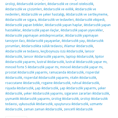
üroloji
,
iktidarsızlık ürünleri
,
iktidarsızlık ve cinsel isteksizlik
,
iktidarsızlık ve çözümleri
,
iktidarsızlık ve evlilik
,
iktidarsızlık ve
nedenleri
,
iktidarsızlık ve şeker hastalığı
,
iktidarsızlık ve sertleşmeme
,
iktidarsızlık ve sigara
,
iktidarsızlık ve tedavileri
,
iktidarsızlık vikipedi
,
iktidarsızlık yapan bitkiler
,
iktidarsızlık yapan haplar
,
iktidarsızlık yapan
hastalıklar
,
iktidarsızlık yapan ilaçlar
,
iktidarsızlık yapan yiyecekler
,
iktidarsızlık yapmayan antidepresanlar
,
iktidarsızlık yapmayan
tansiyon ilacı
,
iktidarsızlık yaşayanlar
,
iktidarsızlık yaşı
,
iktidarsızlık
yorumları
,
iktidarsızlıkta sülük tedavisi
,
ıhlamur iktidarsızlık
,
ıktıdarsızlık ve tedavısı
,
keçiboynuzu özü iktidarsızlık
,
lansor
iktidarsızlık
,
lansor iktidarsızlık yaparmı
,
laptop iktidarsızlık
,
lipitor
iktidarsızlık yaparmı
,
lustral iktidarsızlık
,
lustral iktidarsızlık yapar mı
,
minoxil forte 5 iktidarsızlık yapar mı
,
minoxil iktidarsızlık yapar mı
,
prostat iktidarsızlık yaparmı
,
ramazanda iktidarsızlık
,
risperdal
iktidarsızlık
,
risperdal iktidarsızlık yaparmı
,
ritalin iktidarsızlık
,
roaccutane iktidarsızlık
,
rogaine iktidarsızlık
,
ruhsal iktidarsızlık
,
rüyada iktidarsızlık
,
şap iktidarsızlık
,
şap iktidarsızlık yaparmı
,
şeker
iktidarsızlık
,
şeker iktidarsızlık yaparmı
,
sigaranın zararları iktidarsızlık
,
şişmanlık iktidarsızlık yaparmı
,
ürolog iktidarsızlık
,
üroloji iktidarsızlık
tedavisi
,
uykusuzluk iktidarsızlık
,
uyuşturucu iktidarsızlık
,
uzmantv
iktidarsızlık
,
zaman zaman iktidarsizlik
,
zencefil iktidarsızlık