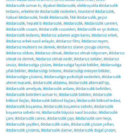
iktidarsızlık uzman tv
,
diyabet iktidarsızlık
,
elektroşokla iktidarsızlık
tedavisi
,
erkeklerde iktidarsızlık nedenleri
,
finasterid iktidarsızlık
,
fiziksel iktidarsızlık
,
fındık iktidarsızlık
,
fıtık iktidarsızlık
,
geçici
iktidarsızlık
,
hepatit b iktidarsızlık
,
iktidarsizlik
,
iktidarsizlik careleri
,
iktidarsizlik cozum
,
iktidarsizlik cozumleri
,
iktidarsizlik en iyi doktor
,
iktidarsizlik tedavisi
,
iktidarsız adamın azgın karısı
,
iktidarsız erkek
,
iktidarsız erkek nasıl anlaşılır
,
iktidarsız filmi
,
iktidarsız mıyım
,
iktidarsız muhteris ne demek
,
iktidarsız olanın çocuğu olurmu
,
iktidarsız oldum
,
iktidarsız olmak
,
iktidarsız olmak istiyorum
,
iktidarsız
olmak ne demek
,
iktidarsız olmak nedir
,
iktidarsız ünlüler
,
iktidarsız
ünsüz
,
iktidarsızlığa çözüm
,
iktidarsızlığa faydalı bitkiler
,
iktidarsızlığa
şifalı bitkiler
,
iktidarsızlığı önleme
,
iktidarsızlığı önleyen bitkiler
,
iktidarsızlığın çözümü
,
iktidarsızlığın psikolojik nedenleri
,
iktidarsızlık
ahmet maranki
,
iktidarsızlık aldatma
,
iktidarsızlık alternatif tıp
,
iktidarsızlık ameliyatı
,
iktidarsızlık anlamı
,
iktidarsızlık belirtileri
,
iktidarsızlık belirtileri uzman tv
,
iktidarsızlık bitkileri
,
iktidarsızlık
bitkisel ilaçlar
,
iktidarsızlık bitkisel ilaçları
,
iktidarsızlık bitkisel tedavi
,
iktidarsızlık boşanma
,
iktidarsızlık boşanma sebebi
,
iktidarsızlık
boşanma sebebi mi
,
iktidarsızlık büyüsü nasıl bozulur
,
iktidarsızlık
çare
,
iktidarsızlık caresi
,
iktidarsızlık çayı
,
iktidarsızlık cem keçe
,
iktidarsızlık çeşitleri
,
iktidarsızlık cialis
,
iktidarsızlık çözüm yolları
,
iktidarsızlık çözümü
,
iktidarsızlık damar
,
iktidarsızlık doğal çözüm
,