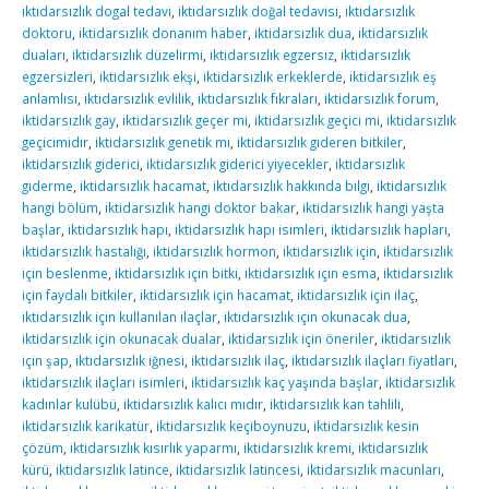
iktidarsızlık dogal tedavi
,
iktidarsızlık doğal tedavisi
,
iktidarsızlık
doktoru
,
iktidarsızlık donanım haber
,
iktidarsızlık dua
,
iktidarsızlık
duaları
,
iktidarsızlık düzelirmi
,
iktidarsızlık egzersiz
,
iktidarsızlık
egzersizleri
,
iktidarsızlık ekşi
,
iktidarsızlık erkeklerde
,
iktidarsızlık eş
anlamlısı
,
iktidarsızlık evlilik
,
iktidarsızlık fıkraları
,
iktidarsızlık forum
,
iktidarsızlık gay
,
iktidarsızlık geçer mi
,
iktidarsızlık geçici mi
,
iktidarsızlık
geçicimidir
,
iktidarsızlık genetik mi
,
iktidarsızlık gideren bitkiler
,
iktidarsızlık giderici
,
iktidarsızlık giderici yiyecekler
,
iktidarsızlık
giderme
,
iktidarsızlık hacamat
,
iktidarsızlık hakkında bilgi
,
iktidarsızlık
hangi bölüm
,
iktidarsızlık hangi doktor bakar
,
iktidarsızlık hangi yaşta
başlar
,
iktidarsızlık hapı
,
iktidarsızlık hapı isimleri
,
iktidarsızlık hapları
,
iktidarsızlık hastalığı
,
iktidarsızlık hormon
,
iktidarsızlık için
,
iktidarsızlık
için beslenme
,
iktidarsızlık için bitki
,
iktidarsızlık için esma
,
iktidarsızlık
için faydalı bitkiler
,
iktidarsızlık için hacamat
,
iktidarsızlık için ilaç
,
iktidarsızlık için kullanılan ilaçlar
,
iktidarsızlık için okunacak dua
,
iktidarsızlık için okunacak dualar
,
iktidarsızlık için öneriler
,
iktidarsızlık
için şap
,
iktidarsızlık iğnesi
,
iktidarsızlık ilaç
,
iktidarsızlık ilaçları fiyatları
,
iktidarsızlık ilaçları isimleri
,
iktidarsızlık kaç yaşında başlar
,
iktidarsızlık
kadınlar kulübü
,
iktidarsızlık kalıcı mıdır
,
iktidarsızlık kan tahlili
,
iktidarsızlık karikatür
,
iktidarsızlık keçiboynuzu
,
iktidarsızlık kesin
çözüm
,
iktidarsızlık kısırlık yaparmı
,
iktidarsızlık kremi
,
iktidarsızlık
kürü
,
iktidarsızlık latince
,
iktidarsızlık latincesi
,
iktidarsızlık macunları
,