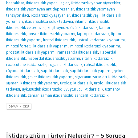
hastalıklar
,
iktidarsızlık yapan ilaçlar
,
iktidarsızlık yapan yiyecekler
,
iktidarsızlık yapmayan antidepresanlar
,
iktidarsızlık yapmayan
tansiyon ilacı
,
iktidarsızlık yaşayanlar
,
iktidarsızlık yaşı
,
iktidarsızlık
yorumları
,
iktidarsızlıkta sülük tedavisi
,
ıhlamur iktidarsızlık
,
ıktıdarsızlık ve tedavısı
,
keçiboynuzu özü iktidarsızlık
,
lansor
iktidarsızlık
,
lansor iktidarsızlık yaparmı
,
laptop iktidarsızlık
,
lipitor
iktidarsızlık yaparmı
,
lustral iktidarsızlık
,
lustral iktidarsızlık yapar mı
,
minoxil forte 5 iktidarsızlık yapar mı
,
minoxil iktidarsızlık yapar mı
,
prostat iktidarsızlık yaparmı
,
ramazanda iktidarsızlık
,
risperdal
iktidarsızlık
,
risperdal iktidarsızlık yaparmı
,
ritalin iktidarsızlık
,
roaccutane iktidarsızlık
,
rogaine iktidarsızlık
,
ruhsal iktidarsızlık
,
rüyada iktidarsızlık
,
şap iktidarsızlık
,
şap iktidarsızlık yaparmı
,
şeker
iktidarsızlık
,
şeker iktidarsızlık yaparmı
,
sigaranın zararları iktidarsızlık
,
şişmanlık iktidarsızlık yaparmı
,
ürolog iktidarsızlık
,
üroloji iktidarsızlık
tedavisi
,
uykusuzluk iktidarsızlık
,
uyuşturucu iktidarsızlık
,
uzmantv
iktidarsızlık
,
zaman zaman iktidarsizlik
,
zencefil iktidarsızlık
DEVAMINI OKU
İktidarsızlığın Türleri Nelerdir? – 5 Soruda