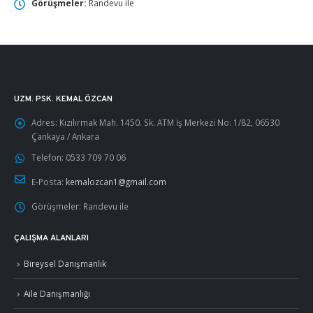
Görüşmeler:
Randevu ile
UZM. PSK. KEMAL ÖZCAN
Adres:
Kızılırmak Mah. 1450. Sk. ATM İş Merkezi No: 1/82, 06530
Çankaya / Ankara
Telefon:
0533 709 70 06
E-Posta:
kemalozcan1@gmail.com
Görüşmeler:
Randevu ile
ÇALIŞMA ALANLARI
Bireysel Danışmanlık
Aile Danışmanlığı