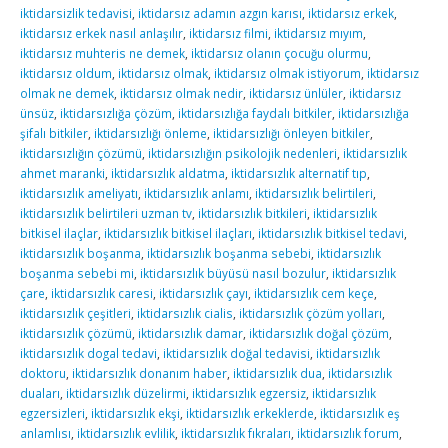
iktidarsizlik tedavisi
,
iktidarsız adamın azgın karısı
,
iktidarsız erkek
,
iktidarsız erkek nasıl anlaşılır
,
iktidarsız filmi
,
iktidarsız mıyım
,
iktidarsız muhteris ne demek
,
iktidarsız olanın çocuğu olurmu
,
iktidarsız oldum
,
iktidarsız olmak
,
iktidarsız olmak istiyorum
,
iktidarsız
olmak ne demek
,
iktidarsız olmak nedir
,
iktidarsız ünlüler
,
iktidarsız
ünsüz
,
iktidarsızlığa çözüm
,
iktidarsızlığa faydalı bitkiler
,
iktidarsızlığa
şifalı bitkiler
,
iktidarsızlığı önleme
,
iktidarsızlığı önleyen bitkiler
,
iktidarsızlığın çözümü
,
iktidarsızlığın psikolojik nedenleri
,
iktidarsızlık
ahmet maranki
,
iktidarsızlık aldatma
,
iktidarsızlık alternatif tıp
,
iktidarsızlık ameliyatı
,
iktidarsızlık anlamı
,
iktidarsızlık belirtileri
,
iktidarsızlık belirtileri uzman tv
,
iktidarsızlık bitkileri
,
iktidarsızlık
bitkisel ilaçlar
,
iktidarsızlık bitkisel ilaçları
,
iktidarsızlık bitkisel tedavi
,
iktidarsızlık boşanma
,
iktidarsızlık boşanma sebebi
,
iktidarsızlık
boşanma sebebi mi
,
iktidarsızlık büyüsü nasıl bozulur
,
iktidarsızlık
çare
,
iktidarsızlık caresi
,
iktidarsızlık çayı
,
iktidarsızlık cem keçe
,
iktidarsızlık çeşitleri
,
iktidarsızlık cialis
,
iktidarsızlık çözüm yolları
,
iktidarsızlık çözümü
,
iktidarsızlık damar
,
iktidarsızlık doğal çözüm
,
iktidarsızlık dogal tedavi
,
iktidarsızlık doğal tedavisi
,
iktidarsızlık
doktoru
,
iktidarsızlık donanım haber
,
iktidarsızlık dua
,
iktidarsızlık
duaları
,
iktidarsızlık düzelirmi
,
iktidarsızlık egzersiz
,
iktidarsızlık
egzersizleri
,
iktidarsızlık ekşi
,
iktidarsızlık erkeklerde
,
iktidarsızlık eş
anlamlısı
,
iktidarsızlık evlilik
,
iktidarsızlık fıkraları
,
iktidarsızlık forum
,