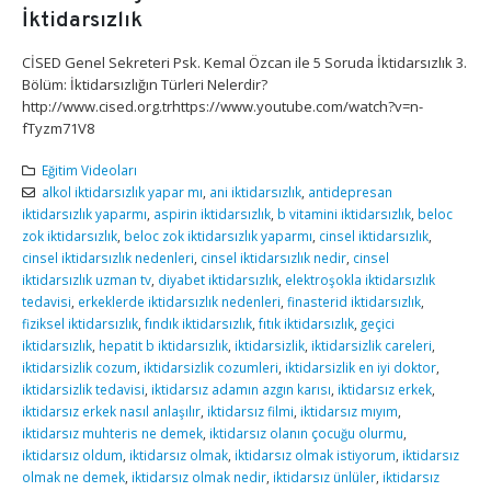
İktidarsızlık
CİSED Genel Sekreteri Psk. Kemal Özcan ile 5 Soruda İktidarsızlık 3.
Bölüm: İktidarsızlığın Türleri Nelerdir?
http://www.cised.org.trhttps://www.youtube.com/watch?v=n-
fTyzm71V8
Eğitim Videoları
alkol iktidarsızlık yapar mı
,
ani iktidarsızlık
,
antidepresan
iktidarsızlık yaparmı
,
aspirin iktidarsızlık
,
b vitamini iktidarsızlık
,
beloc
zok iktidarsızlık
,
beloc zok iktidarsızlık yaparmı
,
cinsel iktidarsızlık
,
cinsel iktidarsızlık nedenleri
,
cinsel iktidarsızlık nedir
,
cinsel
iktidarsızlık uzman tv
,
diyabet iktidarsızlık
,
elektroşokla iktidarsızlık
tedavisi
,
erkeklerde iktidarsızlık nedenleri
,
finasterid iktidarsızlık
,
fiziksel iktidarsızlık
,
fındık iktidarsızlık
,
fıtık iktidarsızlık
,
geçici
iktidarsızlık
,
hepatit b iktidarsızlık
,
iktidarsizlik
,
iktidarsizlik careleri
,
iktidarsizlik cozum
,
iktidarsizlik cozumleri
,
iktidarsizlik en iyi doktor
,
iktidarsizlik tedavisi
,
iktidarsız adamın azgın karısı
,
iktidarsız erkek
,
iktidarsız erkek nasıl anlaşılır
,
iktidarsız filmi
,
iktidarsız mıyım
,
iktidarsız muhteris ne demek
,
iktidarsız olanın çocuğu olurmu
,
iktidarsız oldum
,
iktidarsız olmak
,
iktidarsız olmak istiyorum
,
iktidarsız
olmak ne demek
,
iktidarsız olmak nedir
,
iktidarsız ünlüler
,
iktidarsız