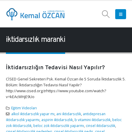
iktidarsızlık maranki
İktidarsızlığın Tedavisi Nasıl Yapılır?
CİSED Genel Sekreteri Psk. Kemal Özcan ile 5 Soruda İktidarsızlık 5.
Bölüm: İktidarsızlığın Tedavisi Nasıl Yapılır?
http://www.cised.org.trhttps://www.youtube.com/watch?
v=kEAcWHjE9Uo
Eğitim Videoları
alkol iktidarsızlık yapar mı
,
ani iktidarsızlık
,
antidepresan
iktidarsızlık yaparmı
,
aspirin iktidarsızlık
,
b vitamini iktidarsızlık
,
beloc
zok iktidarsızlık
,
beloc zok iktidarsızlık yaparmı
,
cinsel iktidarsızlık
,
cinsel iktidarsızlık nedenleri
,
cinsel iktidarsızlık nedir
,
cinsel