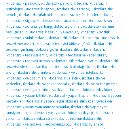
iktidarsızlık psikoloji
,
iktidarsızlık psikolojik tedavi
,
iktidarsızlık
psikolojisi
,
iktidarsızlık raporu
,
iktidarsızlık saraçoğlu
,
iktidarsızlık
sebebi
,
iktidarsızlık şifalı bitkiler
,
iktidarsızlık şifalı bitkiler tedavisi
,
iktidarsızlık sigara
,
iktidarsızlık sonradan olur mu
,
iktidarsızlık sorunu
,
iktidarsızlık sorunu için hangi doktora gidilmeli
,
iktidarsızlık sorunu
nasıl giderilir
,
iktidarsızlık sorunu yaşayanlar
,
iktidarsızlık sözlük
,
iktidarsızlık sülük tedavisi
,
iktidarsızlık tedavi edilebilir mi
,
iktidarsızlık
tedavi merkezleri
,
iktidarsızlık tedavisi bitkisel çözüm
,
iktidarsızlık
tedavisi için hangi doktora gidilir
,
iktidarsızlık tedavisi ilaçları
,
iktidarsızlık tedavisi izmir
,
iktidarsızlık tedavisi ne kadar sürer
,
iktidarsızlık tedavisi uzman tv
,
iktidarsızlık tedavisi var mı
,
iktidarsızlık
tedavisinde kullanılan ilaçlar
,
iktidarsızlık uludağ sözlük
,
iktidarsızlık
üroloji
,
iktidarsızlık ürünleri
,
iktidarsızlık ve cinsel isteksizlik
,
iktidarsızlık ve çözümleri
,
iktidarsızlık ve evlilik
,
iktidarsızlık ve
nedenleri
,
iktidarsızlık ve şeker hastalığı
,
iktidarsızlık ve sertleşmeme
,
iktidarsızlık ve sigara
,
iktidarsızlık ve tedavileri
,
iktidarsızlık vikipedi
,
iktidarsızlık yapan bitkiler
,
iktidarsızlık yapan haplar
,
iktidarsızlık yapan
hastalıklar
,
iktidarsızlık yapan ilaçlar
,
iktidarsızlık yapan yiyecekler
,
iktidarsızlık yapmayan antidepresanlar
,
iktidarsızlık yapmayan
tansiyon ilacı
,
iktidarsızlık yaşayanlar
,
iktidarsızlık yaşı
,
iktidarsızlık
yorumları
,
iktidarsızlıkta sülük tedavisi
,
ıhlamur iktidarsızlık
,
ıktıdarsızlık ve tedavısı
,
keçiboynuzu özü iktidarsızlık
,
lansor