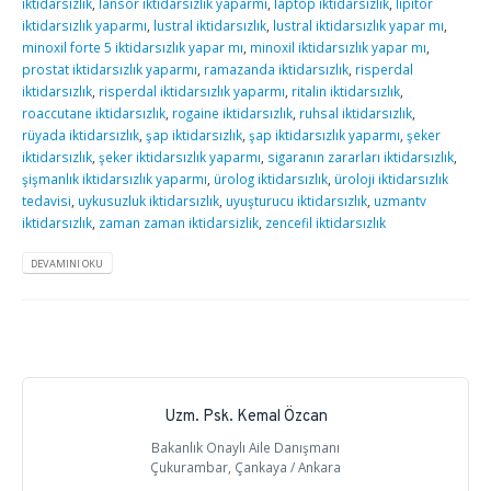
iktidarsızlık
,
lansor iktidarsızlık yaparmı
,
laptop iktidarsızlık
,
lipitor
iktidarsızlık yaparmı
,
lustral iktidarsızlık
,
lustral iktidarsızlık yapar mı
,
minoxil forte 5 iktidarsızlık yapar mı
,
minoxil iktidarsızlık yapar mı
,
prostat iktidarsızlık yaparmı
,
ramazanda iktidarsızlık
,
risperdal
iktidarsızlık
,
risperdal iktidarsızlık yaparmı
,
ritalin iktidarsızlık
,
roaccutane iktidarsızlık
,
rogaine iktidarsızlık
,
ruhsal iktidarsızlık
,
rüyada iktidarsızlık
,
şap iktidarsızlık
,
şap iktidarsızlık yaparmı
,
şeker
iktidarsızlık
,
şeker iktidarsızlık yaparmı
,
sigaranın zararları iktidarsızlık
,
şişmanlık iktidarsızlık yaparmı
,
ürolog iktidarsızlık
,
üroloji iktidarsızlık
tedavisi
,
uykusuzluk iktidarsızlık
,
uyuşturucu iktidarsızlık
,
uzmantv
iktidarsızlık
,
zaman zaman iktidarsizlik
,
zencefil iktidarsızlık
DEVAMINI OKU
Uzm. Psk. Kemal Özcan
Bakanlık Onaylı Aile Danışmanı
Çukurambar, Çankaya / Ankara