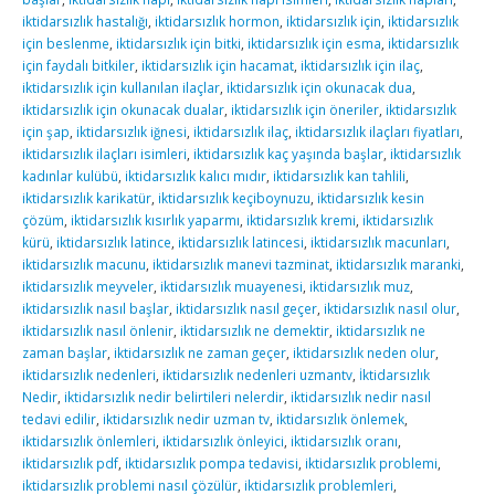
iktidarsızlık hastalığı
,
iktidarsızlık hormon
,
iktidarsızlık için
,
iktidarsızlık
için beslenme
,
iktidarsızlık için bitki
,
iktidarsızlık için esma
,
iktidarsızlık
için faydalı bitkiler
,
iktidarsızlık için hacamat
,
iktidarsızlık için ilaç
,
iktidarsızlık için kullanılan ilaçlar
,
iktidarsızlık için okunacak dua
,
iktidarsızlık için okunacak dualar
,
iktidarsızlık için öneriler
,
iktidarsızlık
için şap
,
iktidarsızlık iğnesi
,
iktidarsızlık ilaç
,
iktidarsızlık ilaçları fiyatları
,
iktidarsızlık ilaçları isimleri
,
iktidarsızlık kaç yaşında başlar
,
iktidarsızlık
kadınlar kulübü
,
iktidarsızlık kalıcı mıdır
,
iktidarsızlık kan tahlili
,
iktidarsızlık karikatür
,
iktidarsızlık keçiboynuzu
,
iktidarsızlık kesin
çözüm
,
iktidarsızlık kısırlık yaparmı
,
iktidarsızlık kremi
,
iktidarsızlık
kürü
,
iktidarsızlık latince
,
iktidarsızlık latincesi
,
iktidarsızlık macunları
,
iktidarsızlık macunu
,
iktidarsızlık manevi tazminat
,
iktidarsızlık maranki
,
iktidarsızlık meyveler
,
iktidarsızlık muayenesi
,
iktidarsızlık muz
,
iktidarsızlık nasıl başlar
,
iktidarsızlık nasıl geçer
,
iktidarsızlık nasıl olur
,
iktidarsızlık nasıl önlenir
,
iktidarsızlık ne demektir
,
iktidarsızlık ne
zaman başlar
,
iktidarsızlık ne zaman geçer
,
iktidarsızlık neden olur
,
iktidarsızlık nedenleri
,
iktidarsızlık nedenleri uzmantv
,
İktidarsızlık
Nedir
,
iktidarsızlık nedir belirtileri nelerdir
,
iktidarsızlık nedir nasıl
tedavi edilir
,
iktidarsızlık nedir uzman tv
,
iktidarsızlık önlemek
,
iktidarsızlık önlemleri
,
iktidarsızlık önleyici
,
iktidarsızlık oranı
,
iktidarsızlık pdf
,
iktidarsızlık pompa tedavisi
,
iktidarsızlık problemi
,
iktidarsızlık problemi nasıl çözülür
,
iktidarsızlık problemleri
,