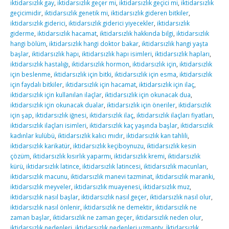
iktidarsızlık gay
,
iktidarsızlık geçer mi
,
iktidarsızlık geçici mi
,
iktidarsızlık
geçicimidir
,
iktidarsızlık genetik mi
,
iktidarsızlık gideren bitkiler
,
iktidarsızlık giderici
,
iktidarsızlık giderici yiyecekler
,
iktidarsızlık
giderme
,
iktidarsızlık hacamat
,
iktidarsızlık hakkında bilgi
,
iktidarsızlık
hangi bölüm
,
iktidarsızlık hangi doktor bakar
,
iktidarsızlık hangi yaşta
başlar
,
iktidarsızlık hapı
,
iktidarsızlık hapı isimleri
,
iktidarsızlık hapları
,
iktidarsızlık hastalığı
,
iktidarsızlık hormon
,
iktidarsızlık için
,
iktidarsızlık
için beslenme
,
iktidarsızlık için bitki
,
iktidarsızlık için esma
,
iktidarsızlık
için faydalı bitkiler
,
iktidarsızlık için hacamat
,
iktidarsızlık için ilaç
,
iktidarsızlık için kullanılan ilaçlar
,
iktidarsızlık için okunacak dua
,
iktidarsızlık için okunacak dualar
,
iktidarsızlık için öneriler
,
iktidarsızlık
için şap
,
iktidarsızlık iğnesi
,
iktidarsızlık ilaç
,
iktidarsızlık ilaçları fiyatları
,
iktidarsızlık ilaçları isimleri
,
iktidarsızlık kaç yaşında başlar
,
iktidarsızlık
kadınlar kulübü
,
iktidarsızlık kalıcı mıdır
,
iktidarsızlık kan tahlili
,
iktidarsızlık karikatür
,
iktidarsızlık keçiboynuzu
,
iktidarsızlık kesin
çözüm
,
iktidarsızlık kısırlık yaparmı
,
iktidarsızlık kremi
,
iktidarsızlık
kürü
,
iktidarsızlık latince
,
iktidarsızlık latincesi
,
iktidarsızlık macunları
,
iktidarsızlık macunu
,
iktidarsızlık manevi tazminat
,
iktidarsızlık maranki
,
iktidarsızlık meyveler
,
iktidarsızlık muayenesi
,
iktidarsızlık muz
,
iktidarsızlık nasıl başlar
,
iktidarsızlık nasıl geçer
,
iktidarsızlık nasıl olur
,
iktidarsızlık nasıl önlenir
,
iktidarsızlık ne demektir
,
iktidarsızlık ne
zaman başlar
,
iktidarsızlık ne zaman geçer
,
iktidarsızlık neden olur
,
iktidarsızlık nedenleri
,
iktidarsızlık nedenleri uzmantv
,
İktidarsızlık