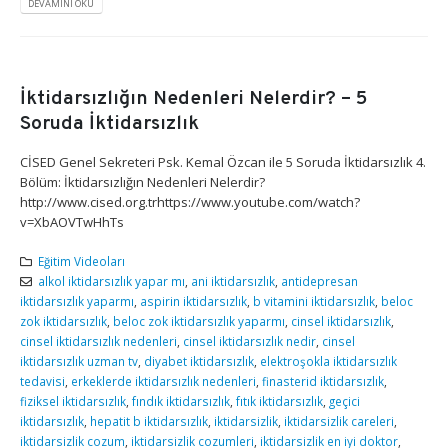
DEVAMINI OKU
İktidarsızlığın Nedenleri Nelerdir? – 5
Soruda İktidarsızlık
CİSED Genel Sekreteri Psk. Kemal Özcan ile 5 Soruda İktidarsızlık 4.
Bölüm: İktidarsızlığın Nedenleri Nelerdir?
http://www.cised.org.trhttps://www.youtube.com/watch?
v=XbAOVTwHhTs
Eğitim Videoları
alkol iktidarsızlık yapar mı
,
ani iktidarsızlık
,
antidepresan
iktidarsızlık yaparmı
,
aspirin iktidarsızlık
,
b vitamini iktidarsızlık
,
beloc
zok iktidarsızlık
,
beloc zok iktidarsızlık yaparmı
,
cinsel iktidarsızlık
,
cinsel iktidarsızlık nedenleri
,
cinsel iktidarsızlık nedir
,
cinsel
iktidarsızlık uzman tv
,
diyabet iktidarsızlık
,
elektroşokla iktidarsızlık
tedavisi
,
erkeklerde iktidarsızlık nedenleri
,
finasterid iktidarsızlık
,
fiziksel iktidarsızlık
,
fındık iktidarsızlık
,
fıtık iktidarsızlık
,
geçici
iktidarsızlık
,
hepatit b iktidarsızlık
,
iktidarsizlik
,
iktidarsizlik careleri
,
iktidarsizlik cozum
,
iktidarsizlik cozumleri
,
iktidarsizlik en iyi doktor
,