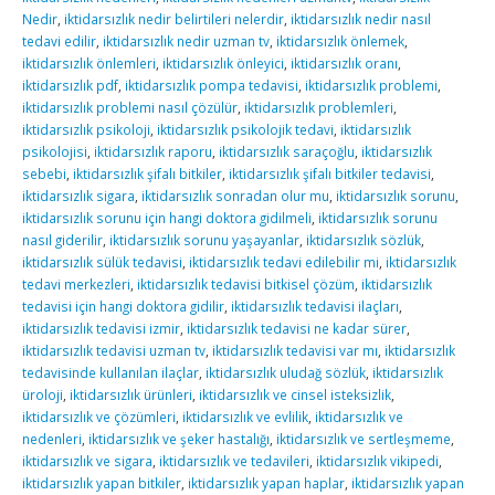
Nedir
,
iktidarsızlık nedir belirtileri nelerdir
,
iktidarsızlık nedir nasıl
tedavi edilir
,
iktidarsızlık nedir uzman tv
,
iktidarsızlık önlemek
,
iktidarsızlık önlemleri
,
iktidarsızlık önleyici
,
iktidarsızlık oranı
,
iktidarsızlık pdf
,
iktidarsızlık pompa tedavisi
,
iktidarsızlık problemi
,
iktidarsızlık problemi nasıl çözülür
,
iktidarsızlık problemleri
,
iktidarsızlık psikoloji
,
iktidarsızlık psikolojik tedavi
,
iktidarsızlık
psikolojisi
,
iktidarsızlık raporu
,
iktidarsızlık saraçoğlu
,
iktidarsızlık
sebebi
,
iktidarsızlık şifalı bitkiler
,
iktidarsızlık şifalı bitkiler tedavisi
,
iktidarsızlık sigara
,
iktidarsızlık sonradan olur mu
,
iktidarsızlık sorunu
,
iktidarsızlık sorunu için hangi doktora gidilmeli
,
iktidarsızlık sorunu
nasıl giderilir
,
iktidarsızlık sorunu yaşayanlar
,
iktidarsızlık sözlük
,
iktidarsızlık sülük tedavisi
,
iktidarsızlık tedavi edilebilir mi
,
iktidarsızlık
tedavi merkezleri
,
iktidarsızlık tedavisi bitkisel çözüm
,
iktidarsızlık
tedavisi için hangi doktora gidilir
,
iktidarsızlık tedavisi ilaçları
,
iktidarsızlık tedavisi izmir
,
iktidarsızlık tedavisi ne kadar sürer
,
iktidarsızlık tedavisi uzman tv
,
iktidarsızlık tedavisi var mı
,
iktidarsızlık
tedavisinde kullanılan ilaçlar
,
iktidarsızlık uludağ sözlük
,
iktidarsızlık
üroloji
,
iktidarsızlık ürünleri
,
iktidarsızlık ve cinsel isteksizlik
,
iktidarsızlık ve çözümleri
,
iktidarsızlık ve evlilik
,
iktidarsızlık ve
nedenleri
,
iktidarsızlık ve şeker hastalığı
,
iktidarsızlık ve sertleşmeme
,
iktidarsızlık ve sigara
,
iktidarsızlık ve tedavileri
,
iktidarsızlık vikipedi
,
iktidarsızlık yapan bitkiler
,
iktidarsızlık yapan haplar
,
iktidarsızlık yapan