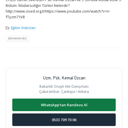
Bölüm: İktidarsızlığın Türleri Nelerdir?
http://www.cised.org.trhttps://www.youtube.com/watch?v=n-
fTyzm71V8
Eğitim Videoları
DEVAMINI OKU
Uzm. Psk. Kemal Özcan
Bakanlık Onaylı Aile Danışmanı
Çukurambar, Çankaya / Ankara
WhatsApp'tan Randevu Al
0533 709 70 06