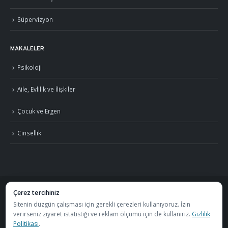
Süpervizyon
MAKALELER
Psikoloji
Aile, Evlilik ve İlişkiler
Çocuk ve Ergen
Cinsellik
Çerez tercihiniz
©
2026
Uzm. Psk. Kemal Özcan. Tüm hakları saklıdır. ·
Gizlilik Politikası ve KVKK
Sitenin düzgün çalışması için gerekli çerezleri kullanıyoruz. İzin
verirseniz ziyaret istatistiği ve reklam ölçümü için de kullanırız.
Gizlilik
·
S.S.S.
Politikası
.