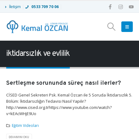
İletişim
0533 709 70 06
iktidarsızlık ve evlilik
Sertleşme sorununda süreç nasıl ilerler?
CİSED Genel Sekreteri Psk. Kemal Özcan ile 5 Soruda İktidarsızlık 5.
Bölüm: İktidarsızlığın Tedavisi Nasıl Yapılır?
http://www.cised.org.trhttps://www.youtube.com/watch?
v=kEAcWHjE9Uo
Eğitim Videoları
DEVAMINI OKU