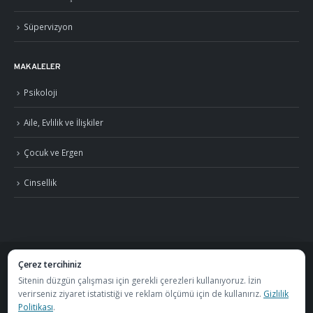
Süpervizyon
MAKALELER
Psikoloji
Aile, Evlilik ve İlişkiler
Çocuk ve Ergen
Cinsellik
Çerez tercihiniz
©
2026
Uzm. Psk. Kemal Özcan. Tüm hakları saklıdır. ·
Gizlilik Politikası ve KVKK
Sitenin düzgün çalışması için gerekli çerezleri kullanıyoruz. İzin
verirseniz ziyaret istatistiği ve reklam ölçümü için de kullanırız.
Gizlilik
·
S.S.S.
Politikası
.