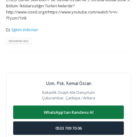
Bölüm: İktidarsızlığın Türleri Nelerdir?
http://www.cised.org.trhttps://www.youtube.com/watch?v=n-
fTyzm71V8
Eğitim Videoları
DEVAMINI OKU
Uzm. Psk. Kemal Özcan
Bakanlık Onaylı Aile Danışmanı
Çukurambar, Çankaya / Ankara
WhatsApp'tan Randevu Al
0533 709 70 06