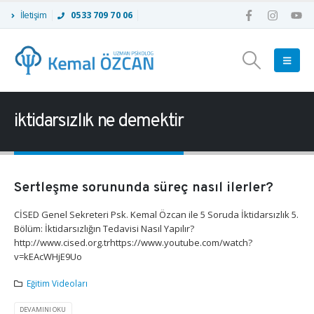
İletişim
0533 709 70 06
iktidarsızlık ne demektir
Sertleşme sorununda süreç nasıl ilerler?
CİSED Genel Sekreteri Psk. Kemal Özcan ile 5 Soruda İktidarsızlık 5.
Bölüm: İktidarsızlığın Tedavisi Nasıl Yapılır?
http://www.cised.org.trhttps://www.youtube.com/watch?
v=kEAcWHjE9Uo
Eğitim Videoları
DEVAMINI OKU